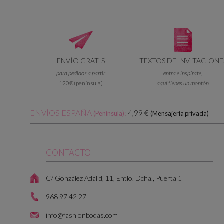
ENVÍO GRATIS
TEXTOS DE INVITACIONE
para pedidos a partir
entra e inspírate,
120€ (península)
aquí tienes un montón
ENVÍOS ESPAÑA
:
4,99 €
(Península)
(Mensajería privada)
CONTACTO
C/ González Adalid, 11, Entlo. Dcha., Puerta 1
968 97 42 27
info@fashionbodas.com