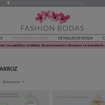
Murcia centro, junto a C/ Platería (cita previa)
FASHION BODAS
ES
PAPELERÍA A JUEGO
DETALLES DE BODA
es. Los pedidos recibidos durante nuestro descanso se atenderán a
 ARROZ
:
Relevancia
keyboard_arrow_down