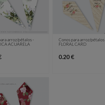
ara arroz/pétalos -
Conos para arroz/pétalos 
ICA ACUARELA
FLORAL CARD
o
Precio
€
0.20 €