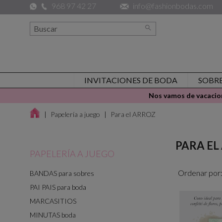
968 97 42 27
info@fashionbodas.com

INVITACIONES DE BODA
SOBR
Nos vamos de vacacion
Papelería a juego
Para el ARROZ
PARA EL
PAPELERÍA A JUEGO
Ordenar por
BANDAS para sobres
PAI PAIS para boda
MARCASITIOS
MINUTAS boda