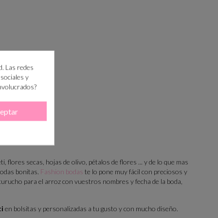
d. Las redes
 sociales y
involucrados?
eptar
i, flores secas, hojas de olivo, pétalos de flores ... y de lo que mas
bodas bonitas.
Fashion bodas
te lo pone muy fácil con preciosos y
ucurucho para el arroz con vuestros nombres y fecha de la boda,
ti
en bolsitas y personalizadas a tu gusto y con mucho diseño.