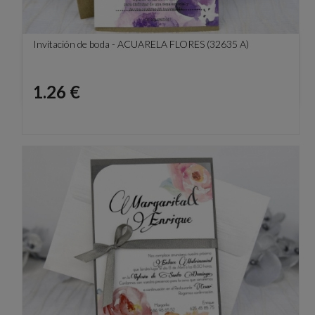
Invitación de boda - ACUARELA FLORES (32635 A)
Precio
1.26 €