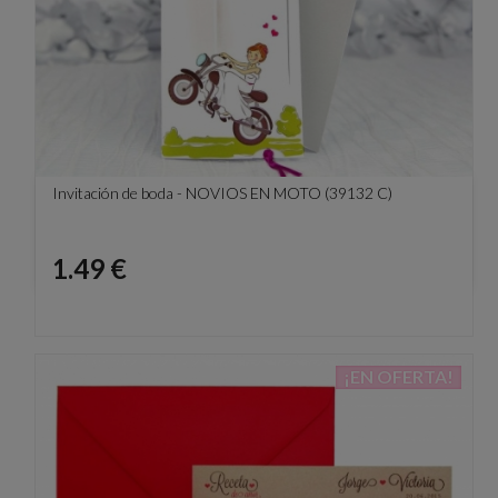
Invitación de boda - NOVIOS EN MOTO (39132 C)
Precio
1.49 €
¡EN OFERTA!