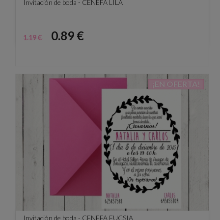
Invitación de boda - CENEFA LILA
Precio
Precio
0.89 €
1.19 €
base
¡EN OFERTA!
Invitación de boda - CENEFA FUCSIA