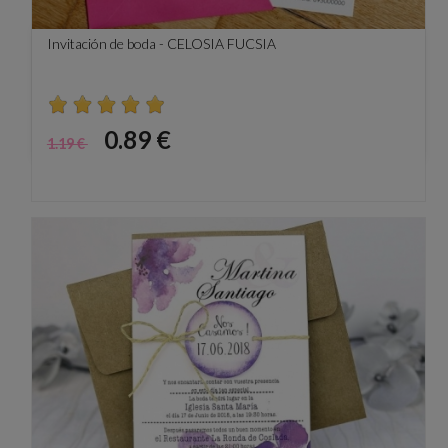
Invitación de boda - CELOSIA FUCSIA
Precio
Precio
0.89 €
1.19 €
base