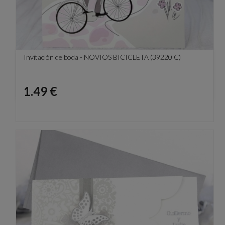
Invitación de boda - NOVIOS BICICLETA (39220 C)
Precio
1.49 €