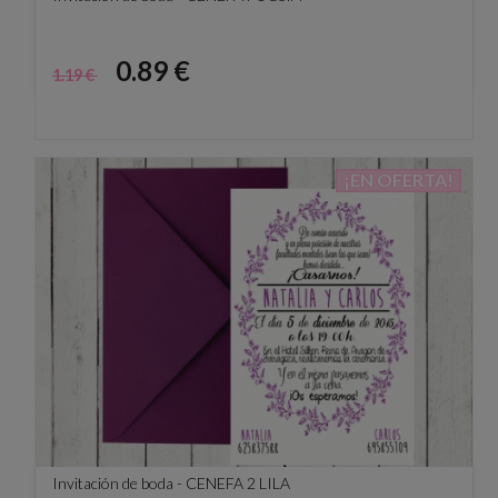
Precio
Precio
0.89 €
1.19 €
base
¡EN OFERTA!
Invitación de boda - CENEFA 2 LILA