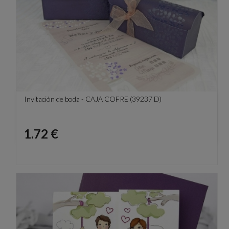
Invitación de boda - CAJA COFRE (39237 D)
Precio
1.72 €