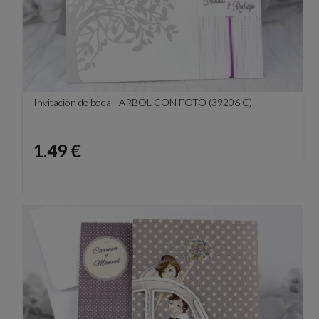
Invitación de boda - ARBOL CON FOTO (39206 C)
Precio
1.49 €