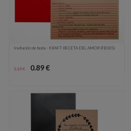
Invitación de boda - KRAFT RECETA DEL AMOR (FB105)
Precio
Precio
0.89 €
1.19 €
base