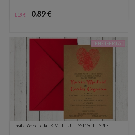
Precio
Precio
0.89 €
1.19 €
base
¡EN OFERTA!
Invitación de boda - KRAFT HUELLAS DACTILARES