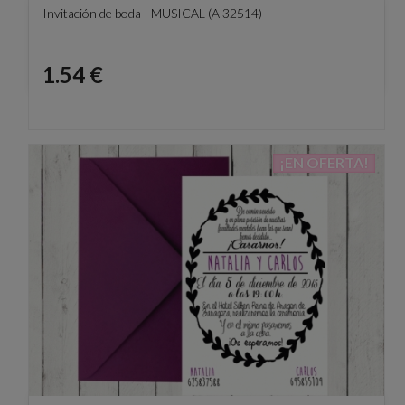
Invitación de boda - MUSICAL (A 32514)
Precio
1.54 €
¡EN OFERTA!