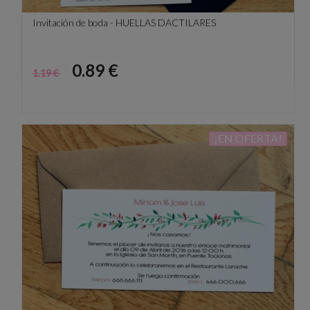
Invitación de boda - HUELLAS DACTILARES
Precio
Precio
0.89 €
1.19 €
base
¡EN OFERTA!