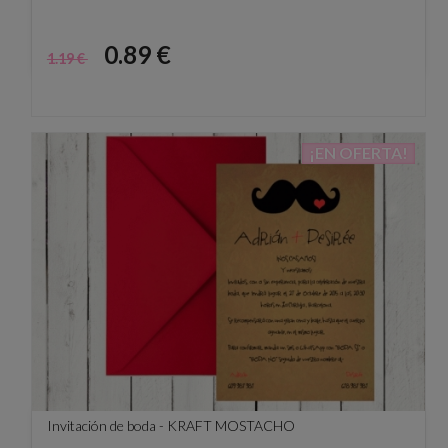
Precio
Precio
0.89 €
1.19 €
base
¡EN OFERTA!
Invitación de boda - KRAFT MOSTACHO