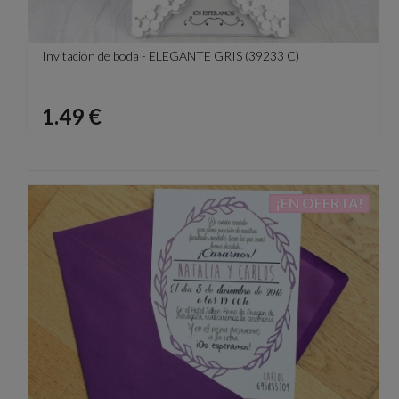
Invitación de boda - ELEGANTE GRIS (39233 C)
Precio
1.49 €
¡EN OFERTA!