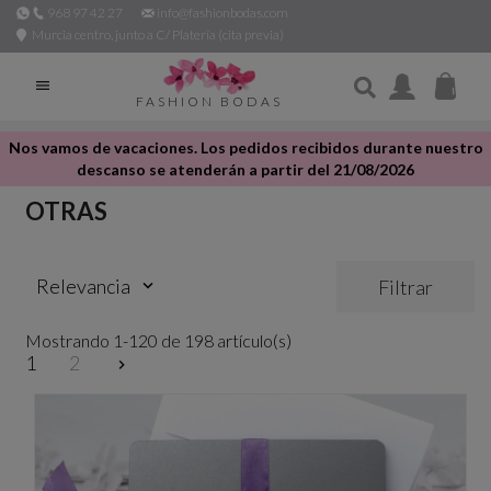
968 97 42 27
info@fashionbodas.com
Murcia centro, junto a C/ Platería (cita previa)

FASHION BODAS
Nos vamos de vacaciones. Los pedidos recibidos durante nuestro
descanso se atenderán a partir del 21/08/2026
OTRAS
Relevancia
Filtrar
keyboard_arrow_down
Mostrando 1-120 de 198 artículo(s)
1
2
