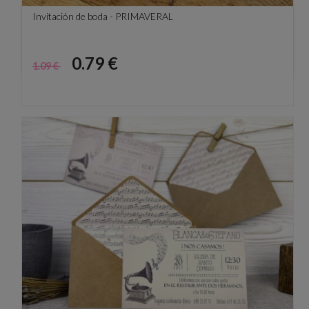
Invitación de boda - PRIMAVERAL
Precio
Precio
0.79 €
1.09 €
base