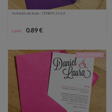
Invitación de boda - CENEFA 3 LILA
Precio
Precio
0.89 €
1.19 €
base
¡EN OFERTA!