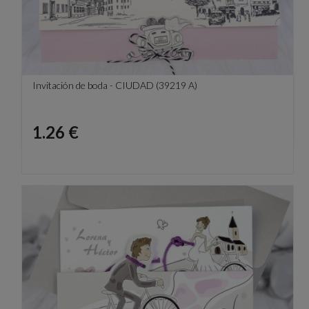
Invitación de boda - CIUDAD (39219 A)
Precio
1.26 €