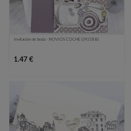
Invitación de boda - NOVIOS COCHE (39218 B)
Precio
1.47 €