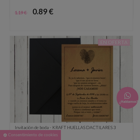
Precio
Precio
0.89 €
1.19 €
base
EN OFERTA
¿Hablamos?
Invitación de boda - KRAFT HUELLAS DACTILARES 3
Consentimiento de cookies
group_work