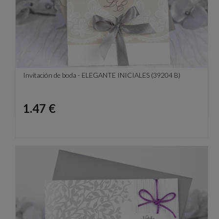
Invitación de boda - ELEGANTE INICIALES (39204 B)
Precio
1.47 €