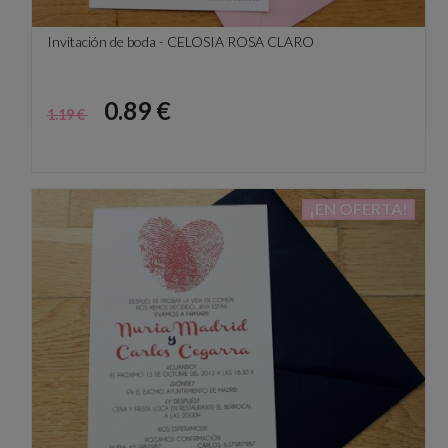
Invitación de boda - CELOSIA ROSA CLARO
Precio
Precio
0.89 €
1.19 €
base
¡EN OFERTA!