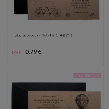
Invitación de boda - KRAFT BICI (FB107)
Precio
Precio
0.79 €
1.09 €
base
¡EN OFERTA!