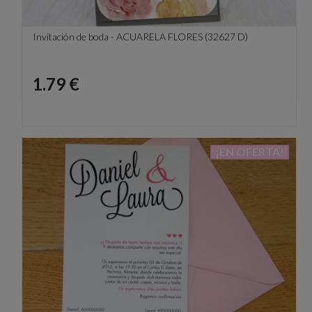
Invitación de boda - ACUARELA FLORES (32627 D)
Precio
1.79 €
¡EN OFERTA!