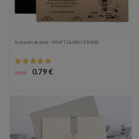
Invitación de boda - KRAFT GLOBO (FB108)
Precio
Precio
0.79 €
1.09 €
base