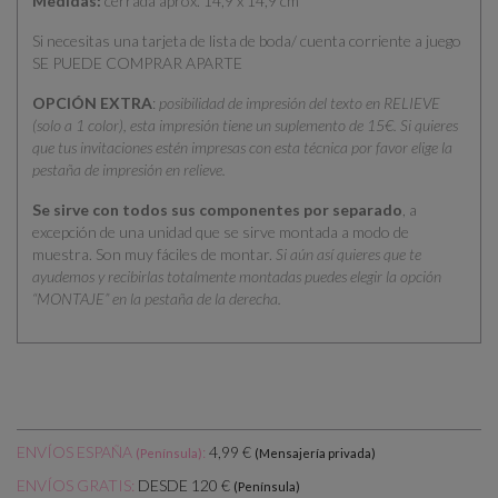
Medidas:
cerrada aprox. 14,9 x 14,9 cm
Si necesitas una tarjeta de lista de boda/ cuenta corriente a juego
SE PUEDE COMPRAR APARTE
OPCIÓN EXTRA
:
posibilidad de impresión del texto en RELIEVE
(solo a 1 color), esta impresión tiene un suplemento de 15€. Si quieres
que tus invitaciones estén impresas con esta técnica por favor elige la
pestaña de impresión en relieve.
Se sirve con todos sus componentes por separado
, a
excepción de una unidad que se sirve montada a modo de
muestra. Son muy fáciles de montar.
Si aún así quieres que te
ayudemos y recibirlas totalmente montadas puedes elegir la opción
“MONTAJE” en la pestaña de la derecha.
ENVÍOS ESPAÑA
:
4,99 €
(Península)
(Mensajería privada)
DESDE 120 €
ENVÍOS GRATIS:
(Península)