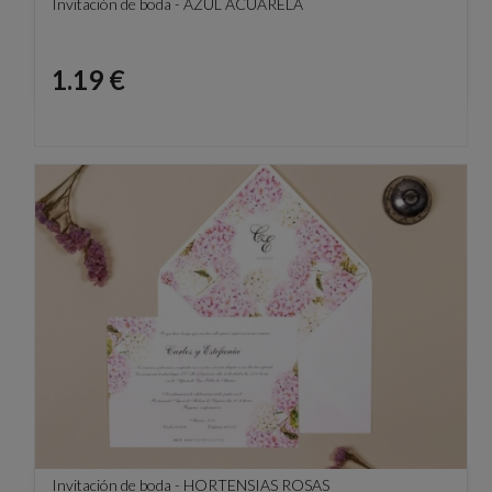
Invitación de boda - AZUL ACUARELA
Precio
1.19 €
Invitación de boda - HORTENSIAS ROSAS