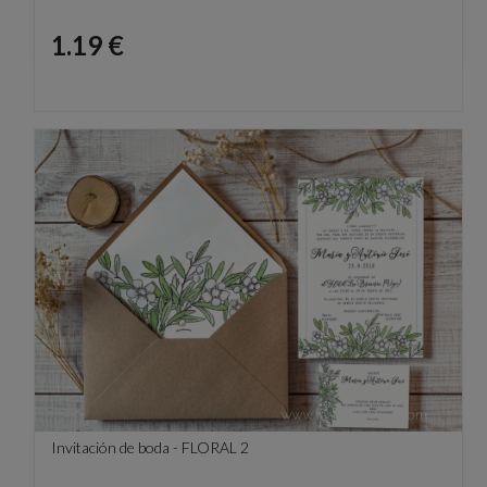
Precio
1.19 €
Invitación de boda - FLORAL 2