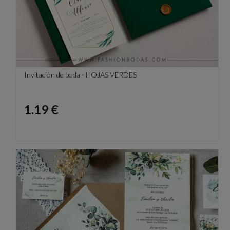
Invitación de boda - HOJAS VERDES
Precio
1.19 €