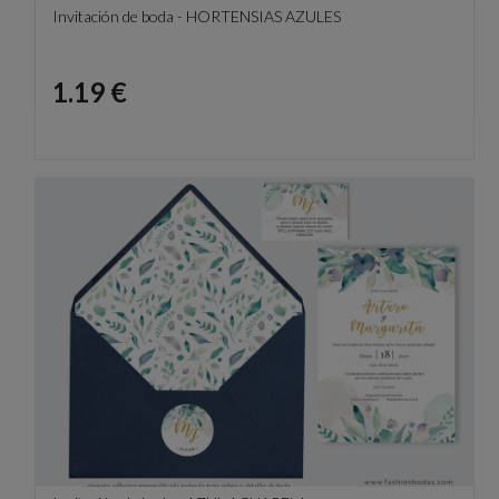
Invitación de boda - HORTENSIAS AZULES
Precio
1.19 €