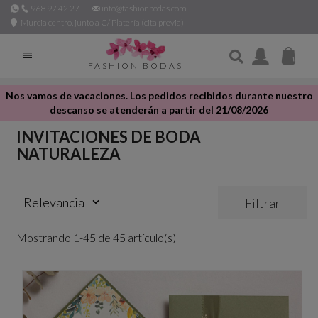
968 97 42 27
info@fashionbodas.com
Murcia centro, junto a C/ Platería (cita previa)

FASHION BODAS
Nos vamos de vacaciones. Los pedidos recibidos durante nuestro
descanso se atenderán a partir del 21/08/2026
INVITACIONES DE BODA
NATURALEZA
Relevancia
Filtrar
keyboard_arrow_down
Mostrando 1-45 de 45 artículo(s)