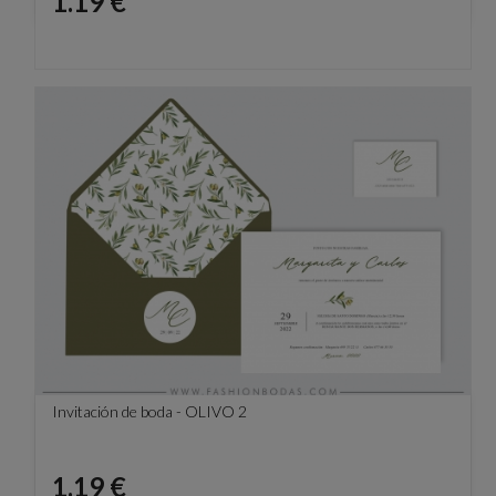
Precio
1.19 €
Invitación de boda - OLIVO 2
Precio
1.19 €