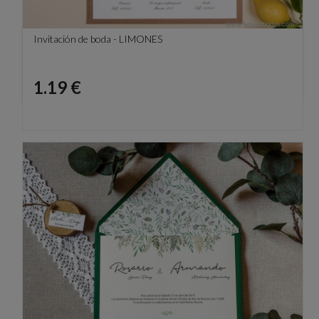
Invitación de boda - LIMONES
Precio
1.19 €