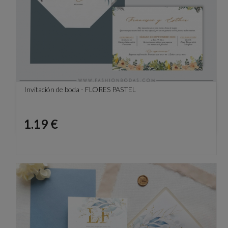
Invitación de boda - FLORES PASTEL
Precio
1.19 €