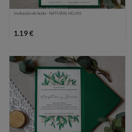
Invitación de boda - NATURAL HOJAS
Precio
1.19 €