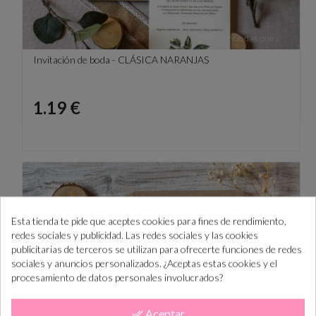
Invitación de boda - CLÁSICA NARANJAS
Precio
1.19 €
Esta tienda te pide que aceptes cookies para fines de rendimiento,
redes sociales y publicidad. Las redes sociales y las cookies
publicitarias de terceros se utilizan para ofrecerte funciones de redes
sociales y anuncios personalizados. ¿Aceptas estas cookies y el
procesamiento de datos personales involucrados?
Aceptar
done_all