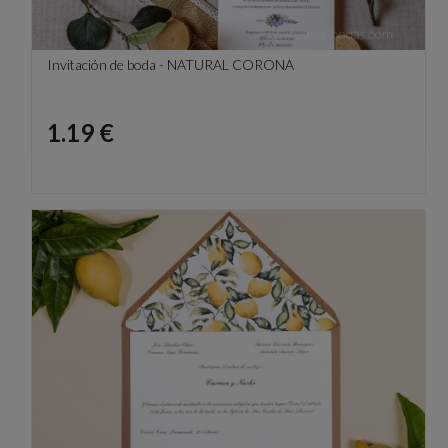
Invitación de boda - NATURAL CORONA
Precio
1.19 €