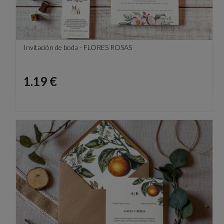
Invitación de boda - FLORES ROSAS
Precio
1.19 €