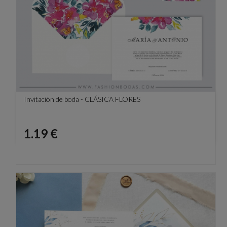
Invitación de boda - CLÁSICA FLORES
Precio
1.19 €