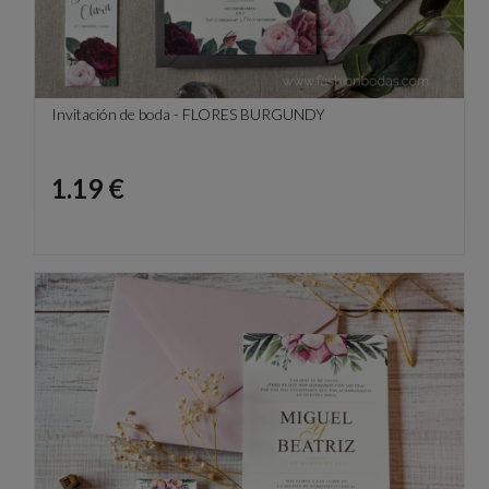
Invitación de boda - FLORES BURGUNDY
Precio
1.19 €