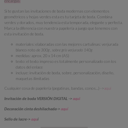
encargas
Si te gustan las invitaciones de boda modernas con elementos
geométricos y hojas verdes esta es tu tarjeta de boda. Combina
verdes y dorados, muy tendencia esta temporada, elegante y perfecta.
Marca la diferencia con nuestra papelería a juego que tenemos con
esta invitación de boda.
materiales: elaboradas con las mejores cartulinas: verjurada
blanco roto
de 300g
,
sobre gris verjurado 140g
medidas: aprox. 20 x 14 cm (A5)
texto: el texto impreso es totalmente personalizado con los
datos del enlace
incluye: invitación de boda, sobre, personalización, diseño,
maquetas ilimitadas
Cualquier cosa de papelería (pegatinas, bandas, conos...) ->
aquí
Invitación de boda VERSIÓN DIGITAL ->
aqui
Decoración cinta deshilachada->
aquí
Sello de lacre->
aqu
í