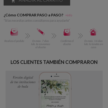

¿Cómo COMPRAR PASO a PASO?
+info
“Si las necesitas antes consúltanos para ayudarte”
Realiza el pedido
En máx. 7 días
Confirma el
En máx. 14 días
lab. te enviamos
diseño
lab. lo tendás en
el diseño
casa
LOS CLIENTES TAMBIÉN COMPRARON