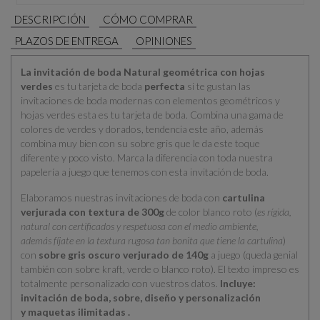
DESCRIPCIÓN
CÓMO COMPRAR
PLAZOS DE ENTREGA
OPINIONES
La invitación de boda Natural geométrica con hojas
verdes
es tu tarjeta de boda
perfecta
si te gustan las
invitaciones de boda modernas con elementos geométricos y
hojas verdes esta es tu tarjeta de boda. Combina una gama de
colores de verdes y dorados, tendencia este año, además
combina muy bien con su sobre gris que le da este toque
diferente y poco visto. Marca la diferencia con toda nuestra
papelería a juego que tenemos con esta invitación de boda.
Elaboramos nuestras invitaciones de boda con
cartulina
verjurada con textura de 300g
de color blanco roto (
es rígida,
natural con certificados y respetuosa con el medio ambiente,
además fíjate en la textura rugosa tan bonita que tiene la cartulina
)
con
sobre gris oscuro verjurado de 140g
a juego (queda genial
también con sobre kraft, verde o blanco roto). El texto impreso es
totalmente personalizado con vuestros datos.
Incluye:
invitación de boda, sobre, diseño y personalización
y maquetas ilimitadas .