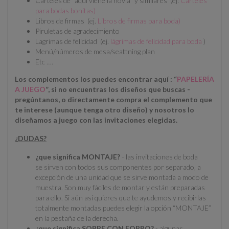
Carteles de “aquí viene la novia” y similares (ej:
Carteles
para bodas bonitas
)
Libros de firmas (ej.
Libros de firmas para boda
)
Piruletas de agradecimiento
Lagrimas de felicidad (ej.
lágrimas de felicidad para boda
)
Menú/números de mesa/seattning plan
Etc ….
Los complementos los puedes encontrar aquí : “
PAPELERÍA
A JUEGO
”, si no encuentras los diseños que buscas -
pregúntanos, o directamente compra el complemento que
te interese (aunque tenga otro diseño) y nosotros lo
diseñamos a juego con las invitaciones elegidas.
¿DUDAS?
¿que significa MONTAJE?
- las invitaciones de boda
se
sirven con todos sus componentes por separado
, a
excepción de una unidad que se sirve montada a modo de
muestra. Son muy fáciles de montar y están preparadas
para ello.
Si aún así quieres que te ayudemos y recibirlas
totalmente montadas puedes elegir la opción “MONTAJE”
en la pestaña de la derecha.
¿que significa SOBRE CON FORRO?
- algunas