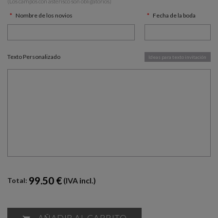
(Los campos con asterísco son obligatorios)
Nombre de los novios
Fecha de la boda
Texto Personalizado
Ideas para texto invitación
99.50 €
(IVA incl.)
Total:
AÑADIR AL CARRITO