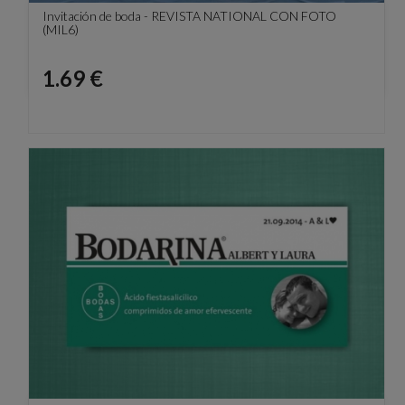
Invitación de boda - REVISTA NATIONAL CON FOTO
(MIL6)
Precio
1.69 €