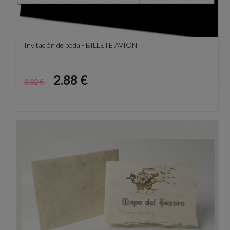
Invitación de boda - BILLETE AVION
Precio
Precio
2.88 €
3.82 €
base