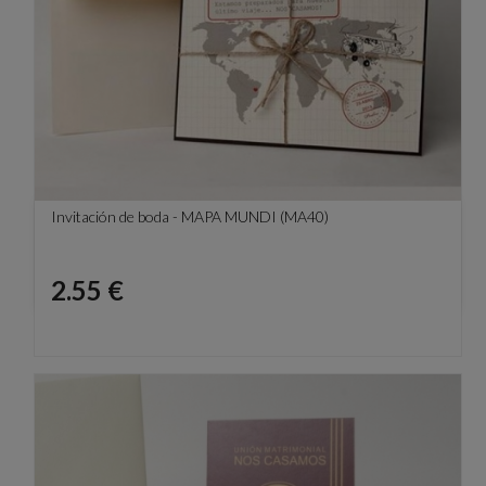
Invitación de boda - MAPA MUNDI (MA40)
Precio
2.55 €