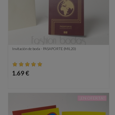
Invitación de boda - PASAPORTE (MIL20)
Precio
1.69 €
¡EN OFERTA!