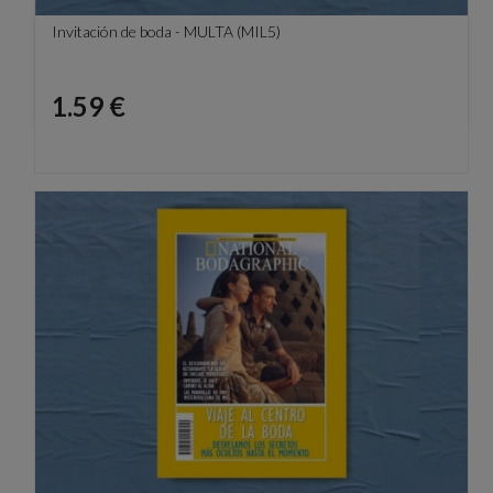
Invitación de boda - MULTA (MIL5)
Precio
1.59 €