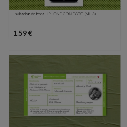
Invitación de boda - iPHONE CON FOTO (MIL3)
Precio
1.59 €