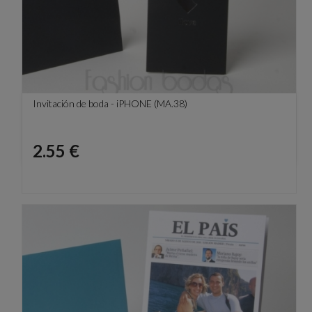
Invitación de boda - iPHONE (MA.38)
Precio
2.55 €