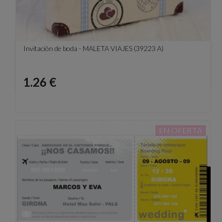
Invitación de boda - MALETA VIAJES (39223 A)
Precio
1.26 €
EN OFERTA