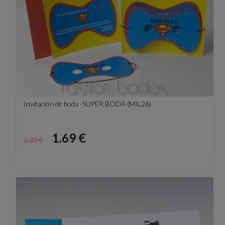
Invitación de boda -SUPER BODA (MIL26)
Precio
Precio
1.69 €
2.30 €
base