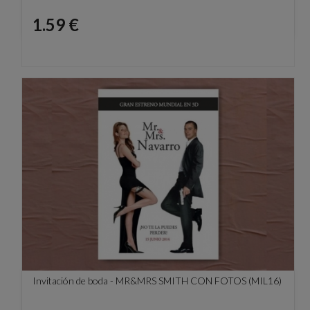
Precio
1.59 €
Invitación de boda - MR&MRS SMITH CON FOTOS (MIL16)