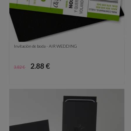
Invitación de boda - AIR WEDDING
Precio
Precio
2.88 €
3.82 €
base