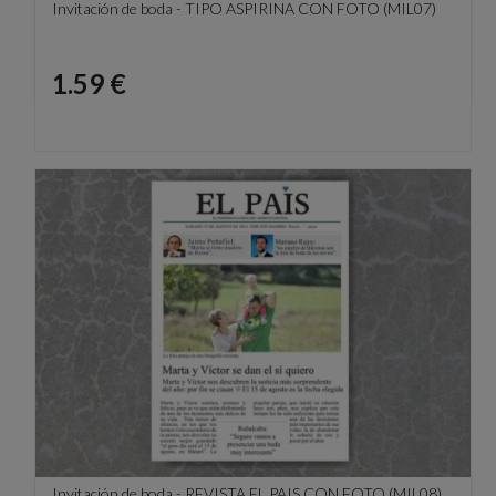
Invitación de boda - TIPO ASPIRINA CON FOTO (MIL07)
Precio
1.59 €
Invitación de boda - REVISTA EL PAIS CON FOTO (MIL08)