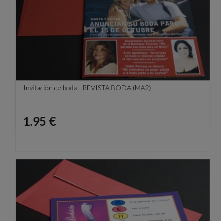
Invitación de boda - REVISTA BODA (MA2)
Precio
1.95 €