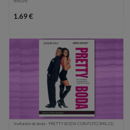
(MIL09)
Precio
1.69 €
Invitación de boda - PRETTY BODA CON FOTO (MIL11)