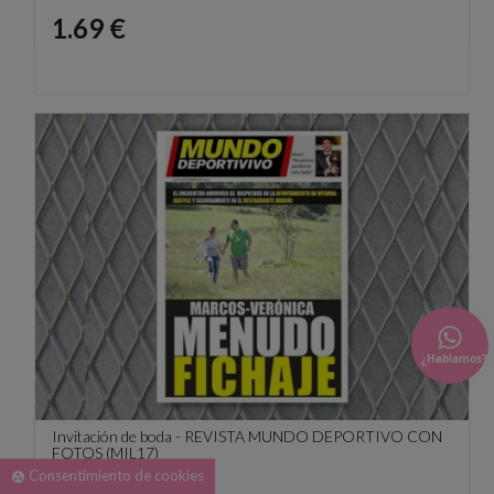
Precio
1.69 €
¿Hablamos?
Invitación de boda - REVISTA MUNDO DEPORTIVO CON
FOTOS (MIL17)
Consentimiento de cookies
group_work