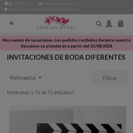
968 97 42 27
info@fashionbodas.com
Murcia centro, junto a C/ Platería (cita previa)

FASHION BODAS
Nos vamos de vacaciones. Los pedidos recibidos durante nuestro
descanso se atenderán a partir del 21/08/2026
INVITACIONES DE BODA DIFERENTES
Relevancia
Filtrar
keyboard_arrow_down
Mostrando 1-71 de 71 artículo(s)