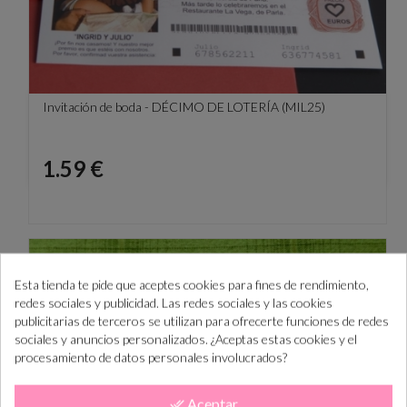
Invitación de boda - DÉCIMO DE LOTERÍA (MIL25)
Precio
1.59 €
Esta tienda te pide que aceptes cookies para fines de rendimiento,
redes sociales y publicidad. Las redes sociales y las cookies
publicitarias de terceros se utilizan para ofrecerte funciones de redes
sociales y anuncios personalizados. ¿Aceptas estas cookies y el
procesamiento de datos personales involucrados?
Aceptar
done_all