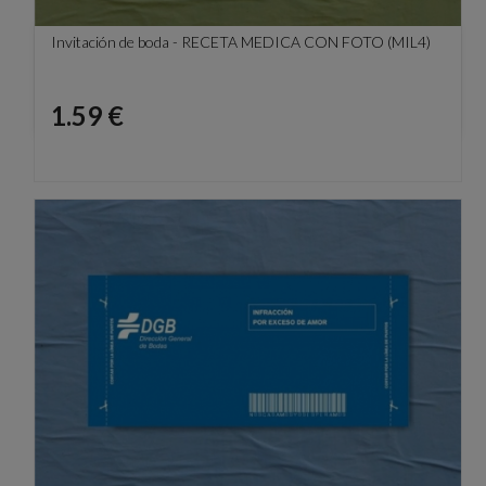
Invitación de boda - RECETA MEDICA CON FOTO (MIL4)
Precio
1.59 €