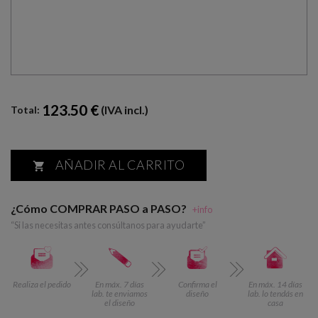
123.50 €
(IVA incl.)
Total:
AÑADIR AL CARRITO

¿Cómo COMPRAR PASO a PASO?
+info
“Si las necesitas antes consúltanos para ayudarte”
Realiza el pedido
En máx. 7 días
Confirma el
En máx. 14 días
lab. te enviamos
diseño
lab. lo tendás en
el diseño
casa