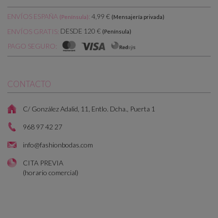
ENVÍOS ESPAÑA
:
4,99 €
(Península)
(Mensajería privada)
DESDE 120 €
ENVÍOS GRATIS:
(Península)
PAGO SEGURO:
CONTACTO
C/ González Adalid, 11, Entlo. Dcha., Puerta 1
968 97 42 27
info@fashionbodas.com
CITA PREVIA
(horario comercial)