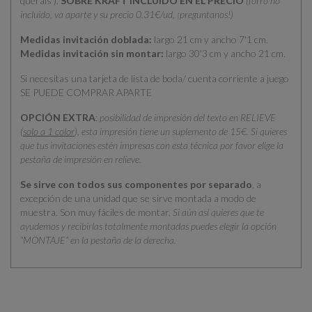
querais ).
SOBRE KRAFT INCLUIDO EN EL PRECIO
(forro no
incluido, va aparte y su precio 0.31€/ud, ¡preguntanos!)
Medidas invitación doblada:
largo 21 cm y ancho 7'1 cm.
Medidas invitación sin montar:
largo 30'3 cm y ancho 21 cm.
Si necesitas una tarjeta de lista de boda/ cuenta corriente a juego
SE PUEDE COMPRAR APARTE
OPCIÓN EXTRA
:
posibilidad de impresión del texto en RELIEVE
(
solo a 1 color
), esta impresión tiene un suplemento de 15€. Si quieres
que tus invitaciones estén impresas con esta técnica por favor elige la
pestaña de impresión en relieve.
Se sirve con todos sus componentes por separado
, a
excepción de una unidad que se sirve montada a modo de
muestra. Son muy fáciles de montar.
Si aún así quieres que te
ayudemos y recibirlas totalmente montadas puedes elegir la opción
“MONTAJE” en la pestaña de la derecha.