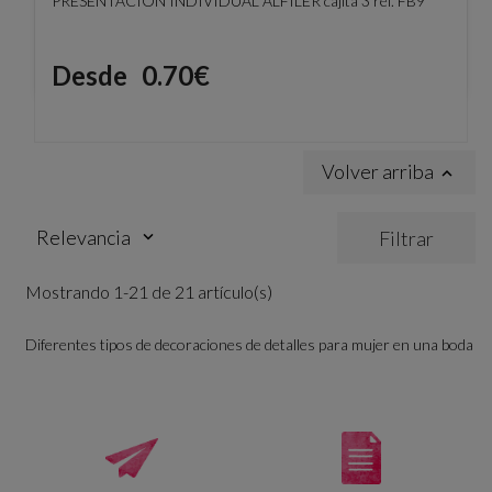
PRESENTACIÓN INDIVIDUAL ALFILER cajita 3 ref. FB9
Precio
Desde
0.70€
Volver arriba

Relevancia
Filtrar
keyboard_arrow_down
Mostrando 1-21 de 21 artículo(s)
Diferentes tipos de decoraciones de detalles para mujer en una boda