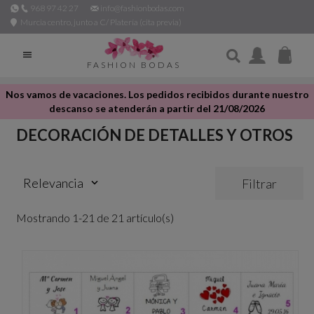
968 97 42 27
info@fashionbodas.com
Murcia centro, junto a C/ Platería (cita previa)

FASHION BODAS
Nos vamos de vacaciones. Los pedidos recibidos durante nuestro
descanso se atenderán a partir del 21/08/2026
DECORACIÓN DE DETALLES Y OTROS
Relevancia
Filtrar
keyboard_arrow_down
Mostrando 1-21 de 21 artículo(s)