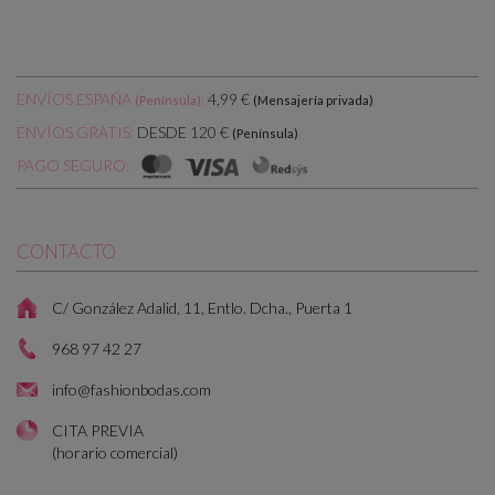
ENVÍOS ESPAÑA
:
4,99 €
(Península)
(Mensajería privada)
DESDE 120 €
ENVÍOS GRATIS:
(Península)
PAGO SEGURO:
CONTACTO
C/ González Adalid, 11, Entlo. Dcha., Puerta 1
968 97 42 27
info@fashionbodas.com
CITA PREVIA
(horario comercial)