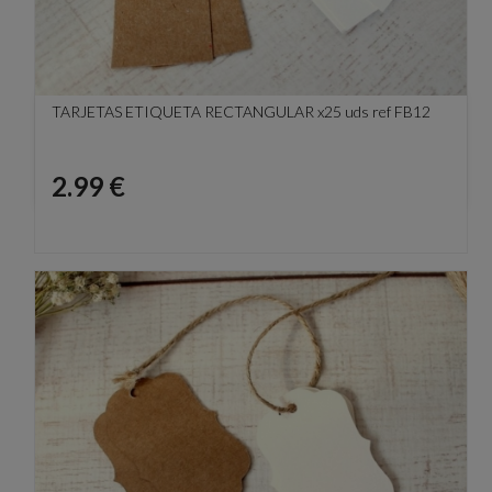
TARJETAS ETIQUETA RECTANGULAR x25 uds ref FB12
Precio
2.99 €