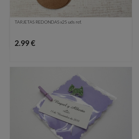
TARJETAS REDONDAS x25 uds ref.
Precio
2.99 €