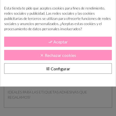
Esta tienda te pide que aceptes cookies para fines de rendimiento,
IDEALES PARA NUESTROS SELLOS RECTANGULARES
redes sociales y publicidad. Las redes sociales y las cookies
publicitarias de terceros se utilizan para ofrecerte funciones de redes
Lote de 25 tarjetas de cartulina kraft o blanco roto verjurado de
sociales y anuncios personalizados. ¿Aceptas estas cookies y el
300g, son perfectas para decorar y personalizar todo tipo de
procesamiento de datos personales involucrados?
detalles.
Estas tarjetas también se utilizan para hacer tus propias
Aceptar
done_all
manualidades de scrapbooking "Handmade DIY"
Cantidad por lote: 25 Unidades
Rechazar cookies
clear
Colores: Marrón (kraft) o Blanco (INDICAR COLOR EN
"COMENTARIOS SOBRE EL PEDIDO" EN EL CARRITO DE LA
Configurar
tune
COMPRA)
Medidas: 6,2 x 3,7
IDEALES PARA LAS ETIQUETAS ADHESIVAS QUE
REGALAMOS!