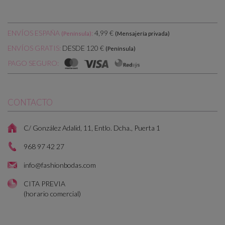
ENVÍOS ESPAÑA
:
4,99 €
(Península)
(Mensajería privada)
DESDE 120 €
ENVÍOS GRATIS:
(Península)
PAGO SEGURO:
CONTACTO
C/ González Adalid, 11, Entlo. Dcha., Puerta 1
968 97 42 27
info@fashionbodas.com
CITA PREVIA
(horario comercial)