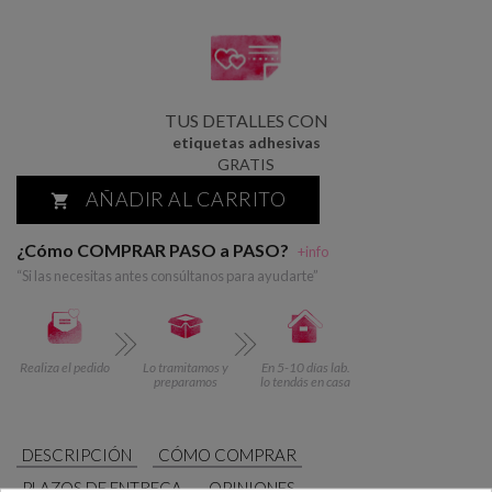
TUS DETALLES CON
etiquetas adhesivas
GRATIS
AÑADIR AL CARRITO

¿Cómo COMPRAR PASO a PASO?
+info
“Si las necesitas antes consúltanos para ayudarte”
Realiza el pedido
Lo tramitamos y
En 5-10 días lab.
preparamos
lo tendás en casa
DESCRIPCIÓN
CÓMO COMPRAR
PLAZOS DE ENTREGA
OPINIONES