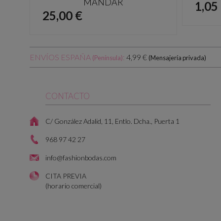
MANDAR
Prec
1,05
Precio
25,00 €
ENVÍOS ESPAÑA
:
4,99 €
(Península)
(Mensajería privada)
CONTACTO
C/ González Adalid, 11, Entlo. Dcha., Puerta 1
968 97 42 27
info@fashionbodas.com
CITA PREVIA
(horario comercial)