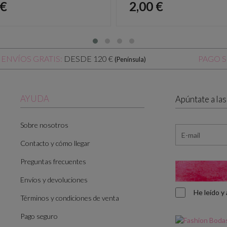
io
Precio
 €
2,00 €
DESDE 120 €
ENVÍOS GRATIS:
PAGO 
(Península)
AYUDA
Apúntate a la
Sobre nosotros
Contacto y cómo llegar
Preguntas frecuentes
Envíos y devoluciones
He leído 
Términos y condiciones de venta
Pago seguro