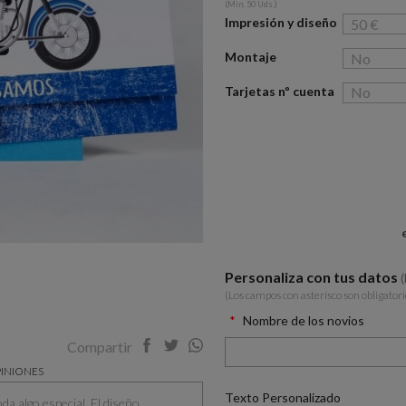
(Min. 50 Uds.)
Impresión y diseño
Montaje
Tarjetas nº cuenta
Personaliza con tus datos
(Los campos con asterísco son obligatori
Nombre de los novios
Compartir
INIONES
Texto Personalizado
a algo especial. El diseño