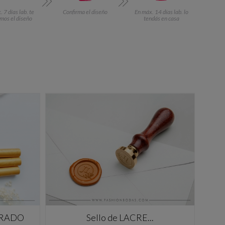
 7 días lab. te
Confirma el diseño
En máx. 14 días lab. lo
mos el diseño
tendás en casa
DORADO
Sello de LACRE...