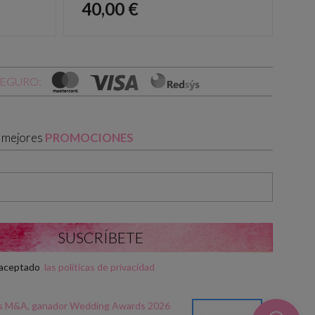
Precio
Pr
40,00 €
40
SEGURO:
s mejores
PROMOCIONES
y aceptado
las políticas de privacidad