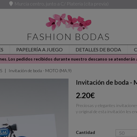
Murcia centro, junto a C/ Platería (cita previa)
FASHION BODAS
ES
PAPELERÍA A JUEGO
DETALLES DE BODA
es. Los pedidos recibidos durante nuestro descanso se atenderán a
ES
Invitación de boda - MOTO (MA.9)
Invitación de boda 
2.20€
Preciosas y elegantes invitacione
y original de esta invitación les en
Cantidad