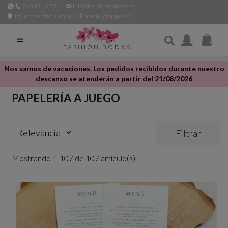
968 97 42 27
info@fashionbodas.com
Murcia centro, junto a C/ Platería (cita previa)

FASHION BODAS
Nos vamos de vacaciones. Los pedidos recibidos durante nuestro
descanso se atenderán a partir del 21/08/2026
PAPELERÍA A JUEGO
Relevancia
Filtrar
keyboard_arrow_down
Mostrando 1-107 de 107 artículo(s)