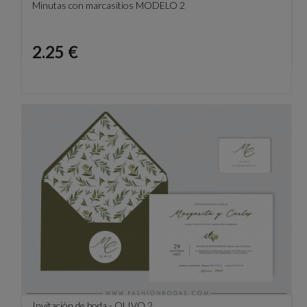
Minutas con marcasitios MODELO 2
Precio
2.25 €
Invitación de boda - OLIVO 2