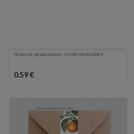
Piruleta de agradecimiento - FLORES BURGUNDY
Precio
0.59 €