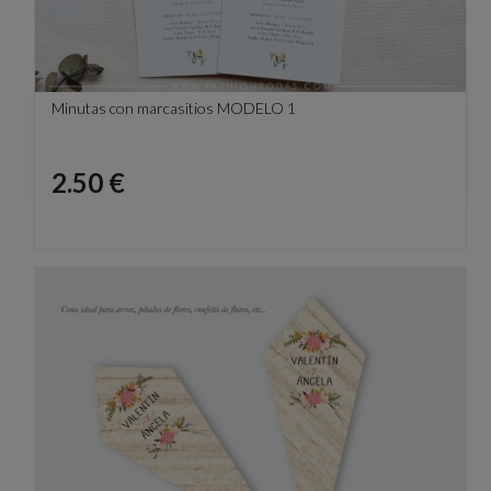
Minutas con marcasitios MODELO 1
Precio
2.50 €