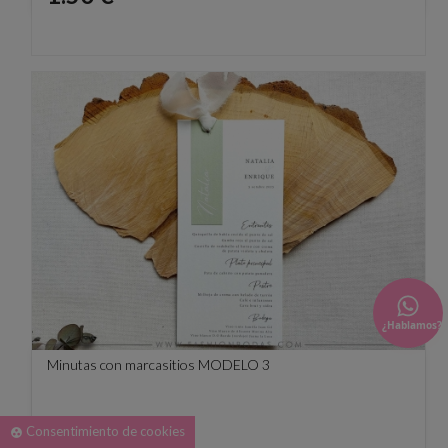
¿Hablamos?
Minutas con marcasitios MODELO 3
Precio
2.50 €
Consentimiento de cookies
group_work