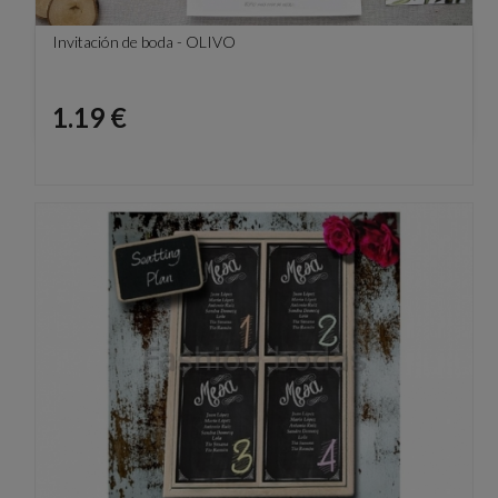
Invitación de boda - OLIVO
Precio
1.19 €