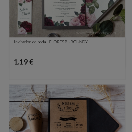
Invitación de boda - FLORES BURGUNDY
Precio
1.19 €