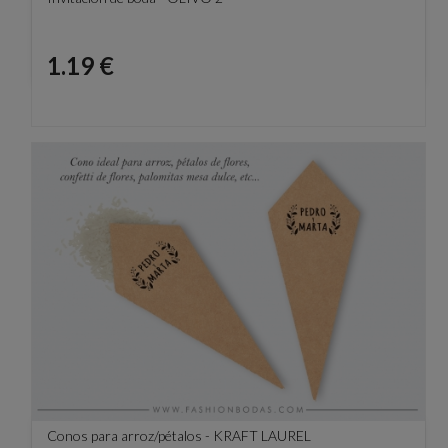
Precio
1.19 €
Conos para arroz/pétalos - KRAFT LAUREL