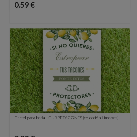
Precio
0.59 €
Cartel para boda - CUBRETACONES (colección Limones)