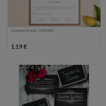
Invitación de boda - LIMONES
Precio
1.19 €