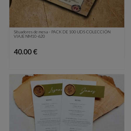
Situadores de mesa - PACK DE 100 UDS COLECCIÓN
VIAJE NM10-620
Precio
40.00 €