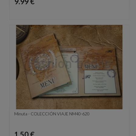
Precio
9.99 €
Minuta - COLECCIÓN VIAJE NM40-620
Precio
1.50 €