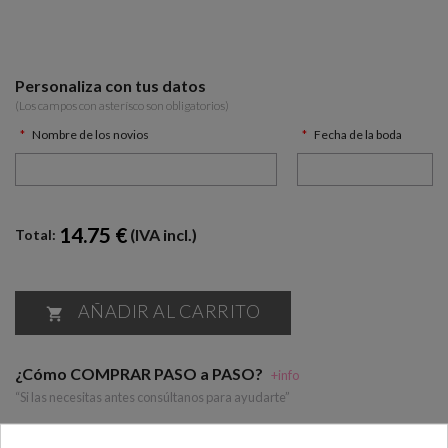
Personaliza con tus datos
(Los campos con asterísco son obligatorios)
Nombre de los novios
Fecha de la boda
14.75 €
(IVA incl.)
Total:
AÑADIR AL CARRITO

¿Cómo COMPRAR PASO a PASO?
+info
“Si las necesitas antes consúltanos para ayudarte”