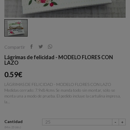
Compartir
Lágrimas de felicidad - MODELO FLORES CON
LAZO
0.59€
LÁGRIMAS DE FELICIDAD - MODELO FLORES CON LAZO
Medidas cerrado: 7.9x8.4cms Se manda todo sin montar, sólo se
monta una a modo de prueba. El pedido incluye la cartulina impresa,
la...
Cantidad
(Min. 25 Uds.)