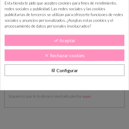
Esta tienda te pide que aceptes cookies para fines de rendimiento,
redes sociales y publicidad. Las redes sociales y las cookies
Realiza el pedido
En máx. 7 días
Confirma el
En máx. 14 días
lab. te enviamos
diseño
lab. lo tendás en
publicitarias de terceros se utilizan para ofrecerte funciones de redes
el diseño
casa
sociales y anuncios personalizados. ¿Aceptas estas cookies y el
procesamiento de datos personales involucrados?
DESCRIPCIÓN
CÓMO COMPRAR
Aceptar
PLAZOS DE ENTREGA
OPINIONES
done_all
LÁGRIMAS DE FELICIDAD - MODELO FLORES CON LAZO
Rechazar cookies
clear
Medidas cerrado: 7.9x8.4cms
Configurar
tune
Se manda todo sin montar, sólo se monta una a modo de prueba.
El pedido incluye la cartulina impresa, la cuerda de yute para
hacer el lazo y los pañuelos.
Si quieres que te lo demos montado pincha
aquí