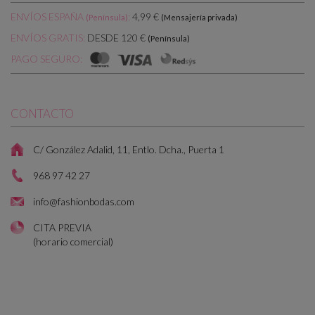
ENVÍOS ESPAÑA
:
4,99 €
(Península)
(Mensajería privada)
DESDE 120 €
ENVÍOS GRATIS:
(Península)
PAGO SEGURO:
CONTACTO
C/ González Adalid, 11, Entlo. Dcha., Puerta 1
968 97 42 27
info@fashionbodas.com
CITA PREVIA
(horario comercial)