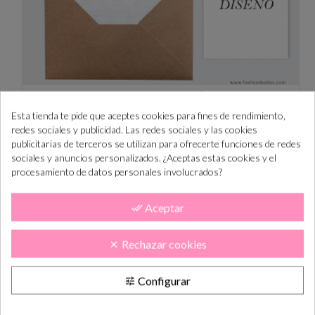
Invitación de boda - IMPRIME TU DISEÑO (A5 vertical)
Esta tienda te pide que aceptes cookies para fines de rendimiento,
redes sociales y publicidad. Las redes sociales y las cookies
Precio
1.19 €
publicitarias de terceros se utilizan para ofrecerte funciones de redes
sociales y anuncios personalizados. ¿Aceptas estas cookies y el
procesamiento de datos personales involucrados?
Aceptar
done_all
Rechazar cookies
clear
Configurar
tune