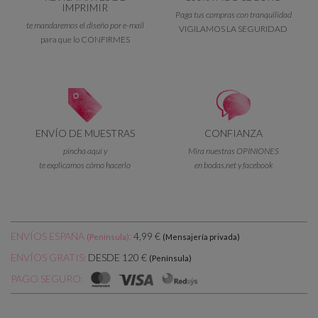
IMPRIMIR
Paga tus compras con tranquilidad
te mandaremos el diseño por e-mail
VIGILAMOS LA SEGURIDAD
para que lo CONFIRMES
ENVÍO DE MUESTRAS
CONFIANZA
pincha aquí y
Mira nuestras OPINIONES
te explicamos cómo hacerlo
en bodas.net y facebook
ENVÍOS ESPAÑA
:
4,99 €
(Península)
(Mensajería privada)
DESDE 120 €
ENVÍOS GRATIS:
(Península)
PAGO SEGURO: