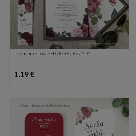
Invitación de boda - FLORES BURGUNDY
Precio
1.19 €