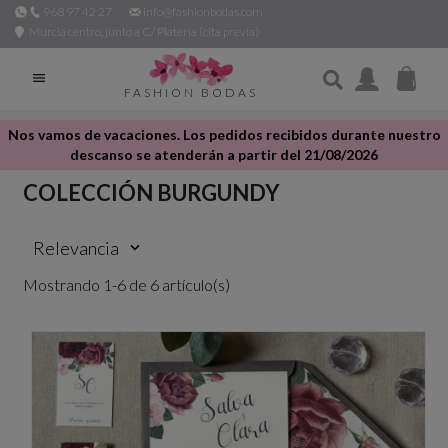
968 97 42 27
info@fashionbodas.com
Murcia centro, junto a C/ Platería (cita previa)

FASHION BODAS
Nos vamos de vacaciones. Los pedidos recibidos durante nuestro
descanso se atenderán a partir del 21/08/2026
COLECCIÓN BURGUNDY
Relevancia
keyboard_arrow_down
Mostrando 1-6 de 6 artículo(s)