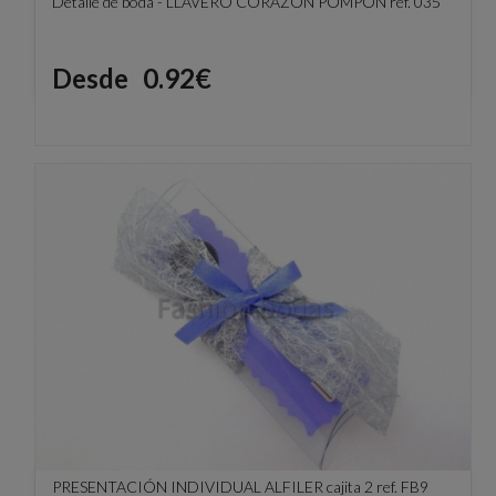
Detalle de boda - LLAVERO CORAZÓN POMPÓN ref. 035
Precio
Desde
0.92€
PRESENTACIÓN INDIVIDUAL ALFILER cajita 2 ref. FB9