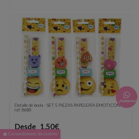
¿Hablamos?
Detalle de boda - SET 5 PIEZAS PAPELERÍA EMOTICONOS
ref. 8680
Precio
Desde
1.50€
Consentimiento de cookies
group_work