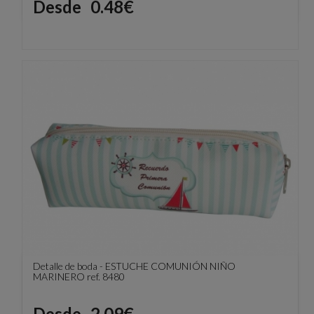
Precio
Desde
0.48€
Detalle de boda - ESTUCHE COMUNIÓN NIÑO
MARINERO ref. 8480
Precio
Desde
2.09€