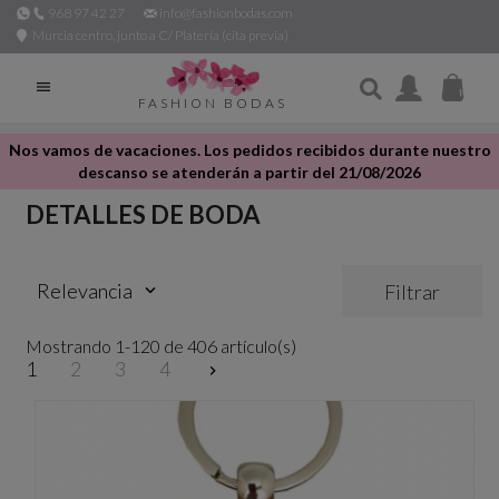
968 97 42 27
info@fashionbodas.com
Murcia centro, junto a C/ Platería (cita previa)

FASHION BODAS
Nos vamos de vacaciones. Los pedidos recibidos durante nuestro
descanso se atenderán a partir del 21/08/2026
DETALLES DE BODA
Relevancia
Filtrar
keyboard_arrow_down
Mostrando 1-120 de 406 artículo(s)
1
2
3
4
