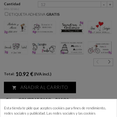
Cantidad
(Min. 12 Uds.)
ETIQUETA ADHESIVA
GRATIS
2g
4g
6g
8g
3g
5g
7g
9g
10.92 €
(IVA incl.)
Total:
AÑADIR AL CARRITO

¿Cómo COMPRAR PASO a PASO?
+info
“Si las necesitas antes consúltanos para ayudarte”
Esta tienda te pide que aceptes cookies para fines de rendimiento,
redes sociales y publicidad. Las redes sociales y las cookies