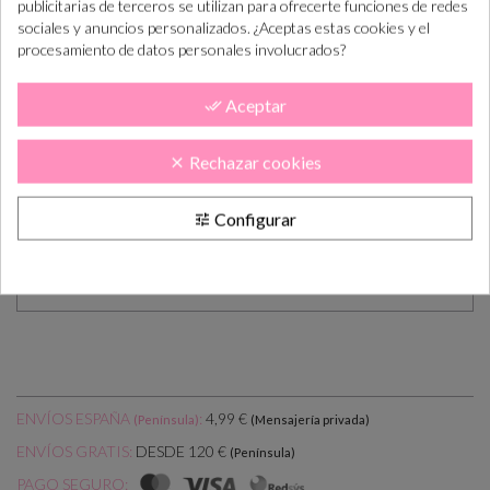
publicitarias de terceros se utilizan para ofrecerte funciones de redes
sociales y anuncios personalizados. ¿Aceptas estas cookies y el
Realiza el pedido
Lo tramitamos y
En 5-10 días lab.
procesamiento de datos personales involucrados?
preparamos
lo tendás en casa
Aceptar
done_all
DESCRIPCIÓN
CÓMO COMPRAR
Rechazar cookies
PLAZOS DE ENTREGA
OPINIONES
clear
Configurar
tune
Bolsa Papel Sweet Donuts
Medidas: 33 X 26 X 12cm
ENVÍOS ESPAÑA
:
4,99 €
(Península)
(Mensajería privada)
DESDE 120 €
ENVÍOS GRATIS:
(Península)
PAGO SEGURO: