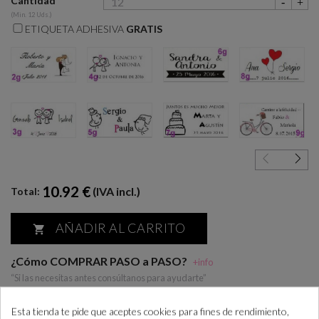
Cantidad
(Min. 12 Uds.)
ETIQUETA ADHESIVA
GRATIS
2g
4g
6g
8g
3g
5g
7g
9g
10.92 €
(IVA incl.)
Total:
AÑADIR AL CARRITO

¿Cómo COMPRAR PASO a PASO?
+info
“Si las necesitas antes consúltanos para ayudarte”
Esta tienda te pide que aceptes cookies para fines de rendimiento,