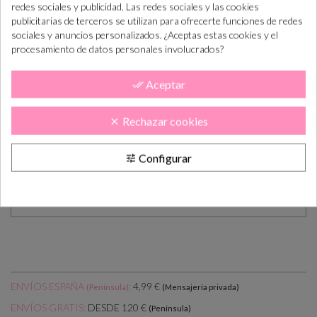
redes sociales y publicidad. Las redes sociales y las cookies
Realiza el pedido
Lo tramitamos y
En 5-10 días lab.
publicitarias de terceros se utilizan para ofrecerte funciones de redes
preparamos
lo tendás en casa
sociales y anuncios personalizados. ¿Aceptas estas cookies y el
procesamiento de datos personales involucrados?
DESCRIPCIÓN
CÓMO COMPRAR
Aceptar
done_all
PLAZOS DE ENTREGA
OPINIONES
Rechazar cookies
clear
Bolsa Papel Post Card (210gr.)
Configurar
tune
Se sirven surtidas en cuatro modelos.
Medidas: 18 x 23 x 10cm
ENVÍOS ESPAÑA
:
4,99 €
(Península)
(Mensajería privada)
DESDE 120 €
ENVÍOS GRATIS:
(Península)