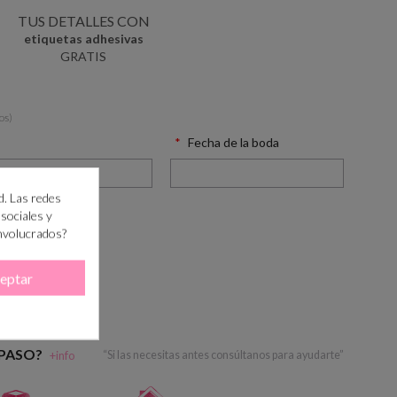
TUS DETALLES CON
etiquetas adhesivas
GRATIS
os)
Fecha de la boda
d. Las redes
 sociales y
involucrados?
eptar
RRITO
 PASO?
+info
“Si las necesitas antes consúltanos para ayudarte”