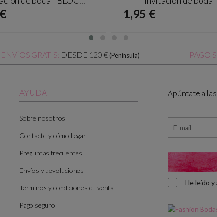
tación de boda - BLOC...
Invitación de boda -.
io
Precio
 €
1,95 €
DESDE 120 €
ENVÍOS GRATIS:
PAGO 
(Península)
AYUDA
Apúntate a la
Sobre nosotros
Contacto y cómo llegar
Preguntas frecuentes
Envíos y devoluciones
He leído 
Términos y condiciones de venta
Pago seguro