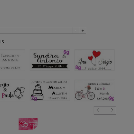
IS
4g
6g
8g
5g
7g
9g