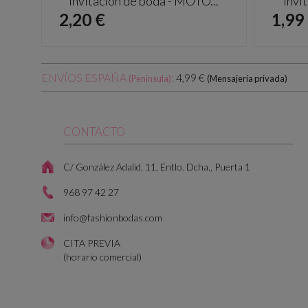
Invitación de boda - MOTO...
Invi
Precio
Prec
2,20 €
1,99
ENVÍOS ESPAÑA
:
4,99 €
(Península)
(Mensajería privada)
CONTACTO
C/ González Adalid, 11, Entlo. Dcha., Puerta 1
968 97 42 27
info@fashionbodas.com
CITA PREVIA
(horario comercial)