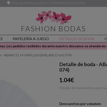
Murcia centro, junto a C/ Platería (cita previa)
FASHION BODAS
ES
PAPELERÍA A JUEGO
DETALLES DE BODA
es. Los pedidos recibidos durante nuestro descanso se atenderán a
da - ABANICO 14 VARILLAS EN BLANCO (ref. 074)
Detalle de boda - 
074)
1.04€
Detalles de boda baratos para
Descuentos por volumen