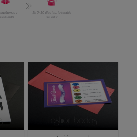
ramitamos y
En 5-10 días lab. lo tendás
reparamos
en casa