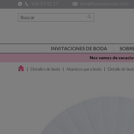
968 97 42 27
info@fashionbodas.com

INVITACIONES DE BODA
SOBR
Nos vamos de vacacion
Detalles de boda
Abanicos para boda
Detalle de bo