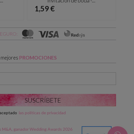
..
Invitación de boda -...
Precio
Pr
1,59 €
1,
SEGURO:
s mejores
PROMOCIONES
y aceptado
las políticas de privacidad