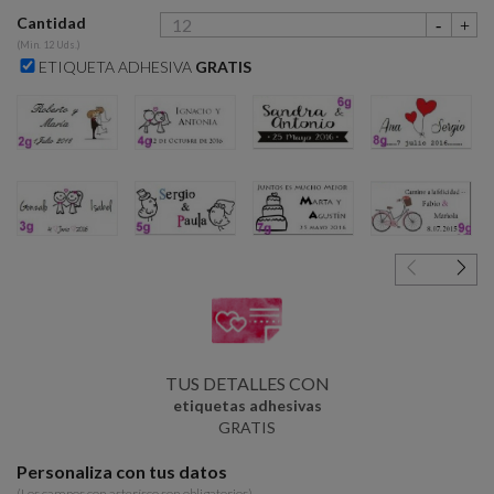
Cantidad
(Min. 12 Uds.)
ETIQUETA ADHESIVA
GRATIS
2g
4g
6g
8g
3g
5g
7g
9g
TUS DETALLES CON
etiquetas adhesivas
GRATIS
Personaliza con tus datos
(Los campos con asterísco son obligatorios)