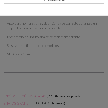
DESCRIPCIÓN
CÓMO COMPRAR
PLAZOS DE ENTREGA
OPINIONES
Apto para hombres atrevidos! Consigue con estos tirantes un
toque desenfadado y con personalidad.
Presentado en una bolsita de celofán transparente.
Se sirven surtidos en cinco modelos.
Medidas: 2,5 cm
ENVÍOS ESPAÑA
:
4,99 €
(Península)
(Mensajería privada)
DESDE 120 €
ENVÍOS GRATIS:
(Península)