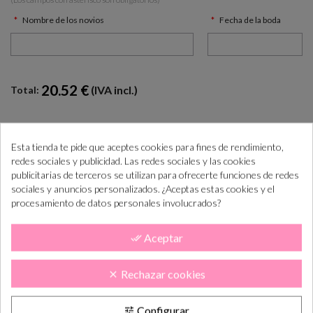
Nombre de los novios
Fecha de la boda
20.52 €
(IVA incl.)
Total:
AÑADIR AL CARRITO

Esta tienda te pide que aceptes cookies para fines de rendimiento,
redes sociales y publicidad. Las redes sociales y las cookies
publicitarias de terceros se utilizan para ofrecerte funciones de redes
¿Cómo COMPRAR PASO a PASO?
sociales y anuncios personalizados. ¿Aceptas estas cookies y el
+info
procesamiento de datos personales involucrados?
“Si las necesitas antes consúltanos para ayudarte”
Aceptar
done_all
Realiza el pedido
Lo tramitamos y
En 5-10 días lab.
preparamos
lo tendás en casa
Rechazar cookies
clear
Configurar
tune