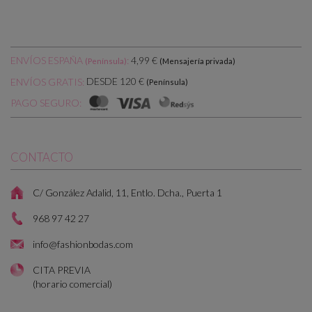
ENVÍOS ESPAÑA
:
4,99 €
(Península)
(Mensajería privada)
DESDE 120 €
ENVÍOS GRATIS:
(Península)
PAGO SEGURO:
CONTACTO
C/ González Adalid, 11, Entlo. Dcha., Puerta 1
968 97 42 27
info@fashionbodas.com
CITA PREVIA
(horario comercial)