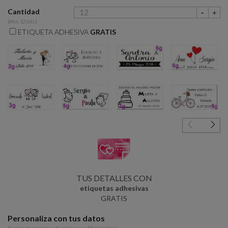
Cantidad
(Min. 12 Uds.)
ETIQUETA ADHESIVA
GRATIS
2g
4g
6g
8g
3g
5g
7g
9g
TUS DETALLES CON
etiquetas adhesivas
GRATIS
Personaliza con tus datos