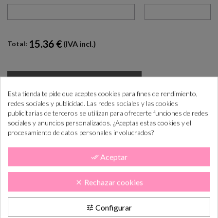
15.36 €
(IVA incl.)
Total:
AÑADIR AL CARRITO

Esta tienda te pide que aceptes cookies para fines de rendimiento,
redes sociales y publicidad. Las redes sociales y las cookies
¿Cómo COMPRAR PASO a PASO?
+info
publicitarias de terceros se utilizan para ofrecerte funciones de redes
sociales y anuncios personalizados. ¿Aceptas estas cookies y el
“Si las necesitas antes consúltanos para ayudarte”
procesamiento de datos personales involucrados?
Aceptar
done_all
Realiza el pedido
Lo tramitamos y
En 5-10 días lab.
preparamos
lo tendás en casa
Rechazar cookies
clear
DESCRIPCIÓN
CÓMO COMPRAR
Configurar
tune
PLAZOS DE ENTREGA
OPINIONES