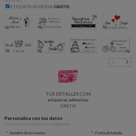
(Min. 12 Uds.)
ETIQUETA ADHESIVA
GRATIS
2g
4g
6g
8g
3g
5g
7g
9g
TUS DETALLES CON
etiquetas adhesivas
GRATIS
Personaliza con tus datos
(Los campos con asterísco son obligatorios)
Nombre de los novios
Fecha de la boda