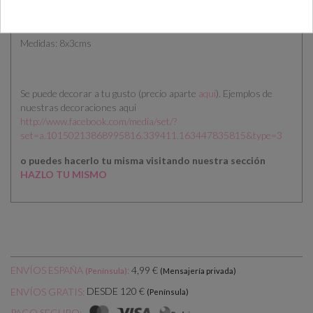
Detalle de boda - KIT DE PUNTAS
Medidas: 8x3cms
Se puede decorar a tu gusto (precio aparte
aqui
). Ejemplos de
nuestras decoraciones aqui
http://www.facebook.com/media/set/?
set=a.10150213868995816.339411.163447835815&type=3
o puedes hacerlo tu misma visitando nuestra sección
HAZLO TU MISMO
ENVÍOS ESPAÑA
:
4,99 €
(Península)
(Mensajería privada)
DESDE 120 €
ENVÍOS GRATIS:
(Península)
PAGO SEGURO: