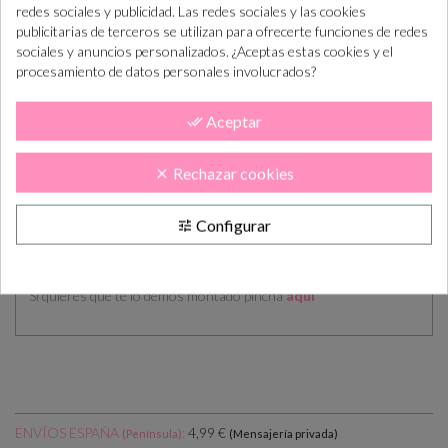
lab. te enviamos
diseño
lab. lo tendás en
redes sociales y publicidad. Las redes sociales y las cookies
el diseño
casa
publicitarias de terceros se utilizan para ofrecerte funciones de redes
sociales y anuncios personalizados. ¿Aceptas estas cookies y el
procesamiento de datos personales involucrados?
DESCRIPCIÓN
CÓMO COMPRAR
PLAZOS DE ENTREGA
OPINIONES
Aceptar
done_all
LÁGRIMAS DE FELICIDAD - MODELO PAJARITOS
Rechazar cookies
clear
Medidas cerrado: 7.9x8.4cms
Se manda todo sin montar, sólo se monta una a modo de prueba.
Configurar
tune
El pedido incluye la cartulina impresa, la cuerda de yute para
hacer el lazo y los pañuelos.
Si quieres que te lo demos montado pincha
aquí
ENVÍOS ESPAÑA
:
4,99 €
(Península)
(Mensajería privada)