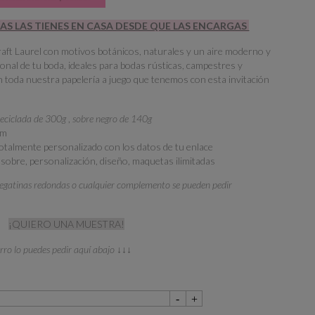
ÍAS LAS TIENES EN CASA DESDE QUE LAS ENCARGAS
raft Laurel con motivos botánicos, naturales y un aire moderno y
sonal de tu boda, ideales para bodas rústicas, campestres y
on toda nuestra papelería a juego que tenemos con esta invitación
reciclada de 300g
,
sobre negro de 140g
cm
 totalmente personalizado con los datos de tu enlace
, sobre, personalización, diseño, maquetas ilimitadas
s pegatinas redondas o cualquier complemento se pueden pedir
¡QUIERO UNA MUESTRA!
orro lo puedes pedir aquí abajo ↓↓↓