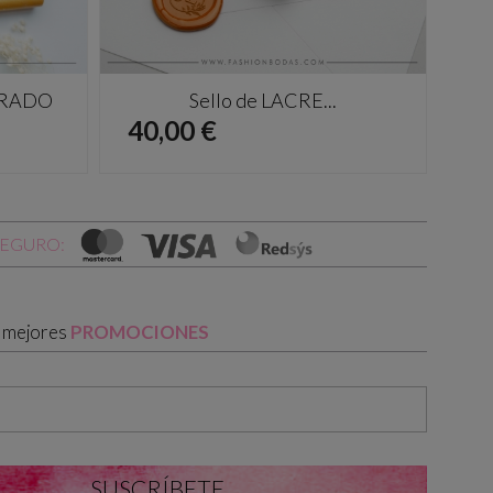
DORADO
Sello de LACRE...
Precio
Pr
40,00 €
40
SEGURO:
s mejores
PROMOCIONES