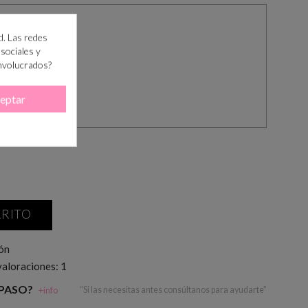
d. Las redes
 sociales y
involucrados?
eptar
RRITO
ión
valoraciones:
1
 PASO?
+info
“Si las necesitas antes consúltanos para ayudarte”