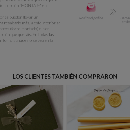
ir la opción “MONTAJE” en la
iones pueden llevar un
Realiza el pedido
En máx.
envia
ra resaltarlo más, a este interior se
sotros (forro montado) o bien
pción que queráis. En todas las
n forro aunque no se vea en la
LOS CLIENTES TAMBIÉN COMPRARON