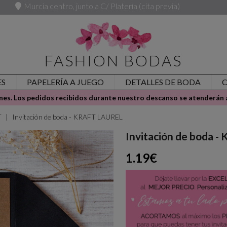
Murcia centro, junto a C/ Platería (cita previa)
FASHION BODAS
ES
PAPELERÍA A JUEGO
DETALLES DE BODA
es. Los pedidos recibidos durante nuestro descanso se atenderán a
T
Invitación de boda - KRAFT LAUREL
Invitación de boda 
1.19€