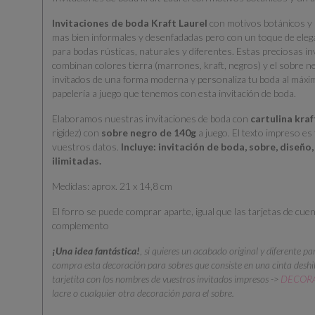
Invitaciones de boda Kraft Laurel
con motivos botánicos y 
mas bien informales y desenfadadas pero con un toque de elegan
para bodas rústicas, naturales y diferentes. Estas preciosas i
combinan colores tierra (marrones, kraft, negros) y el sobre ne
invitados de una forma moderna y personaliza tu boda al máxim
papelería a juego que tenemos con esta invitación de boda.
Elaboramos nuestras invitaciones de boda con
cartulina kra
rigidez) con
sobre negro de 140g
a juego. El texto impreso e
vuestros datos.
Incluye: invitación de boda, sobre, diseñ
ilimitadas.
Medidas: aprox. 21 x 14,8 cm
El forro se puede comprar aparte, igual que las tarjetas de cue
complemento
¡Una idea fantástica!
,
si quieres un acabado original y diferente pa
compra esta decoración para sobres que consiste en una cinta deshil
tarjetita con los nombres de vuestros invitados impresos ->
DECORA
lacre o cualquier otra decoración para el sobre.