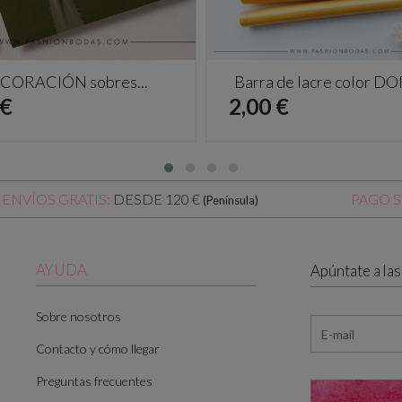
CORACIÓN sobres...
Barra de lacre color 
io
Precio
 €
2,00 €
DESDE 120 €
ENVÍOS GRATIS:
PAGO 
(Península)
AYUDA
Apúntate a la
Sobre nosotros
Contacto y cómo llegar
Preguntas frecuentes