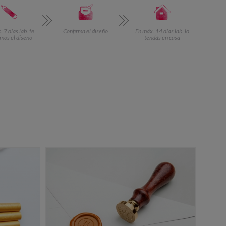
 7 días lab. te
Confirma el diseño
En máx. 14 días lab. lo
mos el diseño
tendás en casa