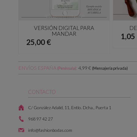
VERSIÓN DIGITAL PARA
DE
MANDAR
Prec
1,05
Precio
25,00 €
ENVÍOS ESPAÑA
:
4,99 €
(Península)
(Mensajería privada)
CONTACTO
C/ González Adalid, 11, Entlo. Dcha., Puerta 1
968 97 42 27
info@fashionbodas.com