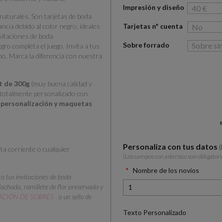
Impresión y diseño
naturales. Son tarjetas de boda
cia debido al color negro, ideales
Tarjetas nº cuenta
nvitaciones de boda
Sobre forrado
gro completa el juego. Invita a tus
o. Marca la diferencia con nuestra
ft de 300g
(muy buena calidad y
s totalmente personalizado con
o, personalización y maquetas
Personaliza con tus datos
nta corriente o cualquier
(Los campos con asterísco son obligatori
Nombre de los novios
ra tus invitaciones de boda
achada, ramillete de flor preservada y
CIÓN DE SOBRES
o un sello de
Texto Personalizado