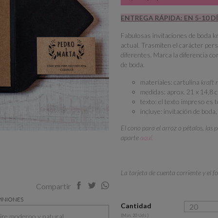
ENTREGA RÁPIDA: EN 5-10 D
Fabulosas invitaciones de boda k
actual. Trasmiten el carácter per
diferentes. Marca la diferencia c
de boda.
materiales: cartulina
kraft 
medidas: aprox. 21 x 14,8 
texto: el texto impreso es
incluye: invitación de boda
El cono para el arroz o pétalos, la
aparte
aquí.
La tarjeta de cuenta corriente y el f
Compartir
INIONES
Cantidad
aire moderno y natural
(Min. 20 Uds.)