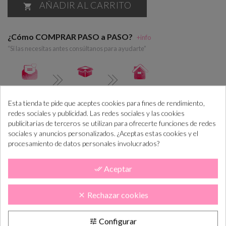
AÑADIR AL CARRITO

¿Cómo COMPRAR PASO a PASO?
+info
“Si las necesitas antes consúltanos para ayudarte”
Realiza el pedido
Lo tramitamos y
En 5-10 días lab.
preparamos
lo tendás en casa
Esta tienda te pide que aceptes cookies para fines de rendimiento,
redes sociales y publicidad. Las redes sociales y las cookies
publicitarias de terceros se utilizan para ofrecerte funciones de redes
DESCRIPCIÓN
CÓMO COMPRAR
sociales y anuncios personalizados. ¿Aceptas estas cookies y el
procesamiento de datos personales involucrados?
PLAZOS DE ENTREGA
OPINIONES
Sello para lacre personalizado con vuestras iniciales y
Aceptar
done_all
fecha
, para utilizar para todo lo que queráis, por ejemplo: para
los sobres de las invitaciones de boda para darle un toque
Rechazar cookies
clear
diferente y personal, o bien para los menús, o bien para las
tarjetas de los detalles. LLEVALO DONDE QUIERES, estámpalo
donde quieras,
¡que vuele tu imaginación!
Haz de tu boda algo
Configurar
tune