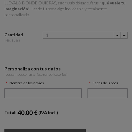
LLÉVALO DÓNDE QUIERAS,
estámpalo dónde quieras
,
¡qué vuele tu
imaginación!
Haz de tu boda algo inolvidable y totalmente
personalizado.
Cantidad
(Min. 1 Uds.)
Personaliza con tus datos
(Los campos con asterísco son obligatorios)
Nombre de los novios
Fecha de la boda
40.00 €
(IVA incl.)
Total: