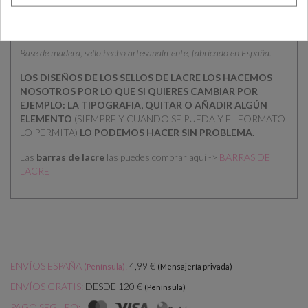
inolvidable y totalmente personalizado
.
Medidas: diámetro
2,2 cm
Base de madera, sello hecho artesanalmente, fabricado en España.
LOS DISEÑOS DE LOS SELLOS DE LACRE LOS HACEMOS
NOSOTROS POR LO QUE SI QUIERES CAMBIAR POR
EJEMPLO: LA TIPOGRAFIA, QUITAR O AÑADIR ALGÚN
ELEMENTO
(SIEMPRE Y CUANDO SE PUEDA Y EL FORMATO
LO PERMITA)
LO PODEMOS HACER SIN PROBLEMA.
Las
barras de lacre
las puedes comprar aquí ->
BARRAS DE
LACRE
ENVÍOS ESPAÑA
:
4,99 €
(Península)
(Mensajería privada)
DESDE 120 €
ENVÍOS GRATIS:
(Península)
PAGO SEGURO: