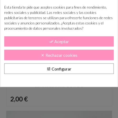
Esta tienda te pide que aceptes cookies para fines de rendimiento,
redes sociales y publicidad. Las redes sociales y las cookies
publicitarias de terceros se utilizan para ofrecerte funciones de redes
sociales y anuncios personalizados. ¿Aceptas estas cookies y el
procesamiento de datos personales involucrados?
Aceptar
done_all
Rechazar cookies
clear
Configurar
tune
Barra de lacre color DORADO
Precio
2,00 €