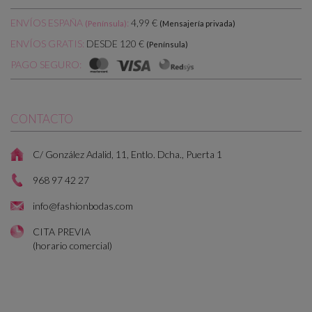
ENVÍOS ESPAÑA
:
4,99 €
(Península)
(Mensajería privada)
DESDE 120 €
ENVÍOS GRATIS:
(Península)
PAGO SEGURO:
CONTACTO
C/ González Adalid, 11, Entlo. Dcha., Puerta 1
968 97 42 27
info@fashionbodas.com
CITA PREVIA
(horario comercial)