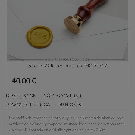
Sello de LACRE personalizado - MODELO 2
Precio
40,00 €
DESCRIPCIÓN
CÓMO COMPRAR
PLAZOS DE ENTREGA
OPINIONES
Invitación de boda viajes muy original y en forma de abanico con
motivos de aviones y mapa del mundo. Ideal para los novios mas
viajeros. Elaborada en cartulina gruesa de aprox 260g.