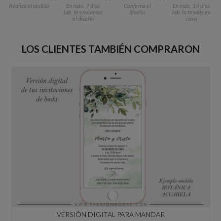
Realiza el pedido
En máx. 7 días
Confirma el
En máx. 14 días
lab. te enviamos
diseño
lab. lo tendás en
el diseño
casa
LOS CLIENTES TAMBIÉN COMPRARON
VERSIÓN DIGITAL PARA MANDAR