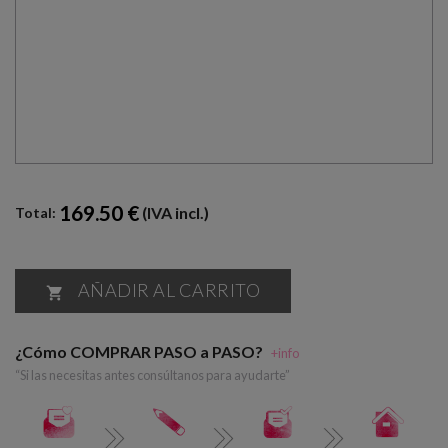
169.50 €
(IVA incl.)
Total:
AÑADIR AL CARRITO

¿Cómo COMPRAR PASO a PASO?
+info
“Si las necesitas antes consúltanos para ayudarte”