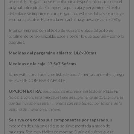
tesoro!. El pergamino se enrolla para después introducirlo en el
original cofre pirata. Compuesta por: caja y pergamino. El texto
del enlace se imprime en un pergamino, este se dobla y se incluye
en una caja/cofre. Elaborada en cartulina gruesa de aprox 260g.
Interior impreso con el texto de vuestro enlace (el texto es
totalmente personalizable, podeis poner lo que querais y como lo
querais ).
Medidas del pergamino abierto: 14.6x30cms
Medidas de la caja: 17.5x7.5x5cms
Si necesitas una tarjeta de lista de boda/ cuenta corriente a juego
SE PUEDE COMPRAR APARTE
OPCIÓN EXTRA
:
posibilidad de impresión del texto en RELIEVE
(
solo a 1 color
), esta impresión tiene un suplemento de 15€. Si quieres
que tus invitaciones estén impresas con esta técnica por favor elige la
pestaña de impresión en relieve.
Se sirve con todos sus componentes por separado
, a
excepción de una unidad que se sirve montada a modo de
muestra. Son muy fáciles de montar.
Si aún así quieres que te