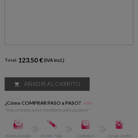
123.50 €
(IVA incl.)
Total:
AÑADIR AL CARRITO

¿Cómo COMPRAR PASO a PASO?
+info
“Si las necesitas antes consúltanos para ayudarte”
Realiza el pedido
En máx. 7 días
Confirma el
En máx. 14 días