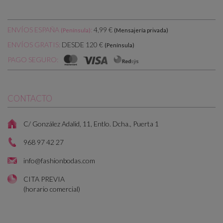
ENVÍOS ESPAÑA
:
4,99 €
(Península)
(Mensajería privada)
DESDE 120 €
ENVÍOS GRATIS:
(Península)
PAGO SEGURO:
CONTACTO
C/ González Adalid, 11, Entlo. Dcha., Puerta 1
968 97 42 27
info@fashionbodas.com
CITA PREVIA
(horario comercial)