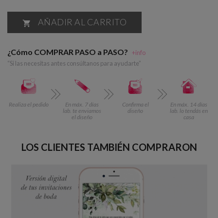
AÑADIR AL CARRITO

¿Cómo COMPRAR PASO a PASO?
+info
“Si las necesitas antes consúltanos para ayudarte”
Realiza el pedido
En máx. 7 días
Confirma el
En máx. 14 días
lab. te enviamos
diseño
lab. lo tendás en
el diseño
casa
LOS CLIENTES TAMBIÉN COMPRARON