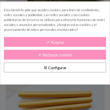
Esta tienda te pide que aceptes cookies para fines de rendimiento,
redes sociales y publicidad. Las redes sociales y las cookies
publicitarias de terceros se utilizan para ofrecerte funciones de redes
sociales y anuncios personalizados. ¿Aceptas estas cookies y el
procesamiento de datos personales involucrados?
DECORACIÓN sobres invitaciones boda con cinta
deshilachada
Aceptar
done_all
Precio
1,05 €
Rechazar cookies
clear
Configurar
tune