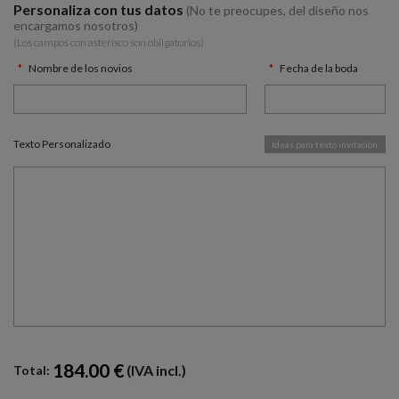
Personaliza con tus datos
(No te preocupes, del diseño nos
encargamos nosotros)
(Los campos con asterísco son obligatorios)
Nombre de los novios
Fecha de la boda
Texto Personalizado
Ideas para texto invitación
184.00 €
(IVA incl.)
Total: