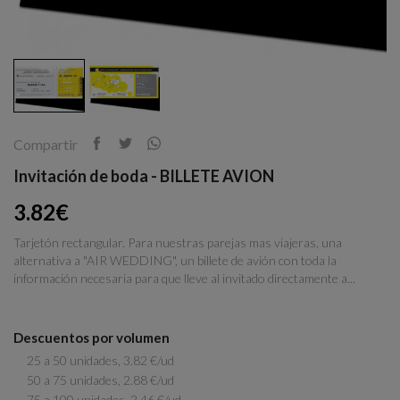
Compartir
Invitación de boda - BILLETE AVION
3.82€
Tarjetón rectangular. Para nuestras parejas mas viajeras, una
alternativa a "AIR WEDDING", un billete de avión con toda la
información necesaria para que lleve al invitado directamente a...
Descuentos por volumen
25 a 50 unidades, 3.82 €/ud
50 a 75 unidades, 2.88 €/ud
75 a 100 unidades, 2.46 €/ud