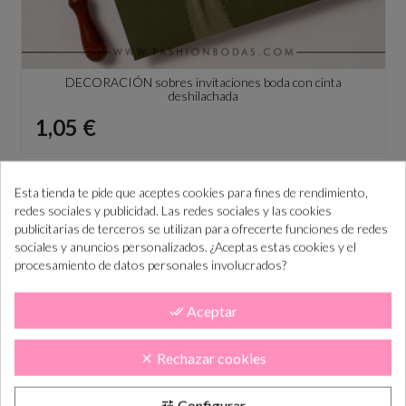
DECORACIÓN sobres invitaciones boda con cinta
deshilachada
Precio
1,05 €
Esta tienda te pide que aceptes cookies para fines de rendimiento,
redes sociales y publicidad. Las redes sociales y las cookies
publicitarias de terceros se utilizan para ofrecerte funciones de redes
sociales y anuncios personalizados. ¿Aceptas estas cookies y el
procesamiento de datos personales involucrados?
Aceptar
done_all
Rechazar cookies
clear
Configurar
tune