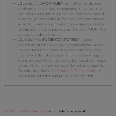
¿Qué significa MONTAJE?
- las invitaciones de boda
se
sirven con todos sus componentes por separado
, a
excepción de una unidad que se sirve montada a modo de
muestra. Son muy fáciles de montar y están preparadas
para ello.
Si aún así quieres que te ayudemos y recibirlas
totalmente montadas puedes elegir la opción “MONTAJE”
en la pestaña de la derecha.
¿Qué significa SOBRE CON FORRO?
- algunas
invitaciones pueden llevar un estampado/iniciales/color
liso en el interior del sobre para resaltarlo más, a este
interior se le llama forro. Este forro lo podemos pegar al
sobre nosotros (forro montado) o bien vosotros mismos
en casa (forro no montado) según la opción que queráis.
En todas las invitaciones
Exclusivas Fashion bodas
se
puede poner un forro aunque no se vea en la foto.
ENVÍOS ESPAÑA
:
4,99 €
(Península)
(Mensajería privada)