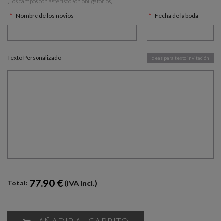
(Los campos con asterísco son obligatorios)
Nombre de los novios
Fecha de la boda
Texto Personalizado
Ideas para texto invitación
77.90 €
(IVA incl.)
Total:
AÑADIR AL CARRITO