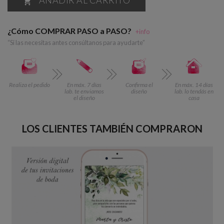

¿Cómo COMPRAR PASO a PASO?
+info
“Si las necesitas antes consúltanos para ayudarte”
Realiza el pedido
En máx. 7 días
Confirma el
En máx. 14 días
lab. te enviamos
diseño
lab. lo tendás en
el diseño
casa
LOS CLIENTES TAMBIÉN COMPRARON