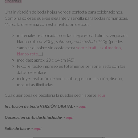
encargas
Una invitación de boda hojas verdes perfecta para celebraciones.
Combina colores suaves elegante y sencilla para bodas románticas.
Marca la diferencia con esta invitación de boda.
materiales: elaboradas con las mejores cartulinas: verjurada
blanco roto
de 300g
,
sobre verjurado tostado 140g
(puedes
cambiar el sobre sin coste extra
sobre kraft , azul marino,
blanco roto,
...)
medidas: aprox. 20 x 14 cm (A5)
texto: el texto impreso es totalmente personalizado con los
datos del enlace
incluye: invitación de boda, sobre, personalización, diseño,
maquetas ilimitadas
Cualquier cosa de papelería la puedes pedir aparte
aquí
Invitación de boda VERSIÓN DIGITAL ->
aqui
Decoración cinta deshilachada->
aquí
Sello de lacre->
aqu
í