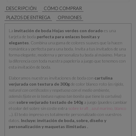
DESCRIPCIÓN
CÓMO COMPRAR
PLAZOS DE ENTREGA
OPINIONES
La
invitación de boda Hojas verdes con dorado
es una
tarjeta de boda
perfecta para enlaces bonitas y
elegantes
. Combina una gama de colores suaves que la hacen
romántica y perfecta para una boda. Invita a tus invitados de una
forma elegante, moderna y personaliza tu boda al máximo. Marca
la diferencia con toda nuestra papelería a juego que tenemos con
esta invitación de boda.
Elaboramos nuestras invitaciones de boda con
cartulina
verjurada con textura de 300g
de color blanco roto (
es rígida,
natural con certificados y respetuosa con el medio ambiente,
además fíjate en la textura rugosa tan bonita que tiene la cartulina
)
con
sobre verjurado tostado de 140g
a juego (puedes cambiar
el color del sobre sin coste extra
sobre kraft , azul marino, blanco
...). El texto impreso es totalmente personalizado con vuestros
datos.
Incluye: invitación de boda, sobre, diseño y
personalización y maquetas ilimitadas .