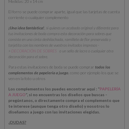
Medidas: 20 x 14 cm
El forro se puede comprar aparte, igual que las tarjetas de cuenta
corriente o cualquier complemento
¡Una idea fantástica!
,
si quieres un acabado original y diferente para
tus invitaciones de boda compra esta decoración para sobres que
consiste en una cinta deshilachada, ramillete de flor preservada y
tarjetita con los nombres de vuestros invitados impresos -
>
DECORACIÓN DE SOBRES
o un sello de lacre o cualquier otra
decoración para el sobre.
Para estas invitaciones de boda se puede comprar
todos los
complementos de papelería a juego
, como por ejemplo los que se
ven en la foto u otros
Los complementos los puedes encontrar aquí : “
PAPELERÍA
A JUEGO
”, si no encuentras los diseños que buscas -
pregúntanos, o directamente compra el complemento que
te interese (aunque tenga otro diseño) y nosotros lo
diseñamos a juego con las invitaciones elegidas.
¿DUDAS?