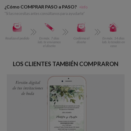
¿Cómo COMPRAR PASO a PASO?
+info
“Si las necesitas antes consúltanos para ayudarte”
Realiza el pedido
En máx. 7 días
Confirma el
En máx. 14 días
lab. te enviamos
diseño
lab. lo tendás en
el diseño
casa
LOS CLIENTES TAMBIÉN COMPRARON