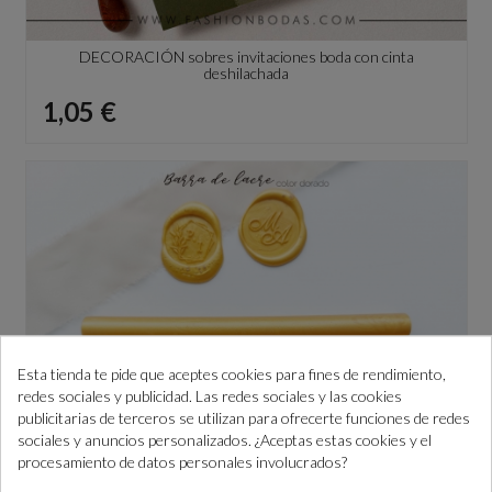
DECORACIÓN sobres invitaciones boda con cinta
deshilachada
Precio
1,05 €
Esta tienda te pide que aceptes cookies para fines de rendimiento,
redes sociales y publicidad. Las redes sociales y las cookies
publicitarias de terceros se utilizan para ofrecerte funciones de redes
sociales y anuncios personalizados. ¿Aceptas estas cookies y el
procesamiento de datos personales involucrados?
Barra de lacre color DORADO