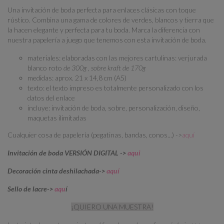
Una invitación de boda perfecta para enlaces clásicas con toque
rústico. Combina una gama de colores de verdes, blancos y tierra que
la hacen elegante y perfecta para tu boda. Marca la diferencia con
nuestra papelería a juego que tenemos con esta invitación de boda.
materiales: elaboradas con las mejores cartulinas: verjurada
blanco roto
de 300g
,
sobre kraft de 170g
medidas: aprox. 21 x 14,8 cm (A5)
texto: el texto impreso es totalmente personalizado con los
datos del enlace
incluye: invitación de boda, sobre, personalización, diseño,
maquetas ilimitadas
Cualquier cosa de papelería (pegatinas, bandas, conos...) ->
aquí
Invitación de boda VERSIÓN DIGITAL ->
aqui
Decoración cinta deshilachada->
aquí
Sello de lacre->
aqu
í
¡QUIERO UNA MUESTRA!