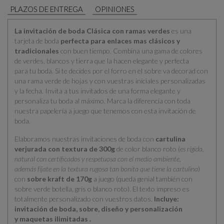
PLAZOS DE ENTREGA
OPINIONES
La invitación de boda Clásica con ramas verdes
es una
tarjeta de boda
perfecta para enlaces mas clásicos y
tradicionales
con buen tiempo. Combina una gama de colores
de verdes, blancos y tierra que la hacen elegante y perfecta
para tu boda. Si te decides por el forro en el sobre va decorad con
una rama verde de hojas y con vuestras iniciales personalizadas
y la fecha. Invita a tus invitados de una forma elegante y
personaliza tu boda al máximo. Marca la diferencia con toda
nuestra papelería a juego que tenemos con esta invitación de
boda.
Elaboramos nuestras invitaciones de boda con
cartulina
verjurada con textura de 300g
de color blanco roto (
es rígida,
natural con certificados y respetuosa con el medio ambiente,
además fíjate en la textura rugosa tan bonita que tiene la cartulina
)
con
sobre kraft de 170g
a juego (queda genial también con
sobre verde botella, gris o blanco roto). El texto impreso es
totalmente personalizado con vuestros datos.
Incluye:
invitación de boda, sobre, diseño y personalización
y maquetas ilimitadas .