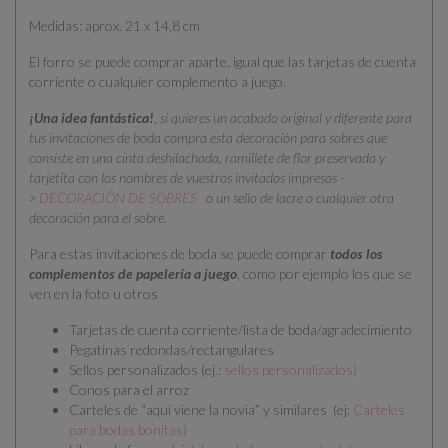
Medidas: aprox. 21 x 14,8 cm
El forro se puede comprar aparte, igual que las tarjetas de cuenta
corriente o cualquier complemento a juego.
¡Una idea fantástica!
,
si quieres un acabado original y diferente para
tus invitaciones de boda compra esta decoración para sobres que
consiste en una cinta deshilachada, ramillete de flor preservada y
tarjetita con los nombres de vuestros invitados impresos -
>
DECORACIÓN DE SOBRES
o un sello de lacre o cualquier otra
decoración para el sobre.
Para estas invitaciones de boda se puede comprar
todos los
complementos de papelería a juego
, como por ejemplo los que se
ven en la foto u otros
Tarjetas de cuenta corriente/lista de boda/agradecimiento
Pegatinas redondas/rectangulares
Sellos personalizados (ej.:
sellos personalizados
)
Conos para el arroz
Carteles de “aquí viene la novia” y similares (ej:
Carteles
para bodas bonitas
)