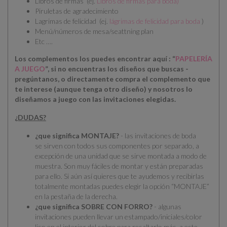
Libros de firmas (ej.
Libros de firmas para boda
)
Piruletas de agradecimiento
Lagrimas de felicidad (ej.
lágrimas de felicidad para boda
)
Menú/números de mesa/seattning plan
Etc ….
Los complementos los puedes encontrar aquí : “
PAPELERÍA
A JUEGO
”, si no encuentras los diseños que buscas -
pregúntanos, o directamente compra el complemento que
te interese (aunque tenga otro diseño) y nosotros lo
diseñamos a juego con las invitaciones elegidas.
¿DUDAS?
¿que significa MONTAJE?
- las invitaciones de boda
se
sirven con todos sus componentes por separado
, a
excepción de una unidad que se sirve montada a modo de
muestra. Son muy fáciles de montar y están preparadas
para ello.
Si aún así quieres que te ayudemos y recibirlas
totalmente montadas puedes elegir la opción “MONTAJE”
en la pestaña de la derecha.
¿que significa SOBRE CON FORRO?
- algunas
invitaciones pueden llevar un estampado/iniciales/color
liso en el interior del sobre para resaltarlo más, a este