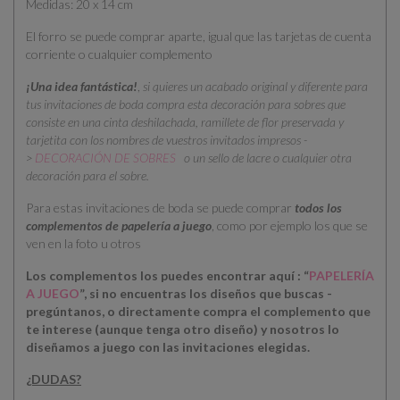
Medidas: 20 x 14 cm
El forro se puede comprar aparte, igual que las tarjetas de cuenta
corriente o cualquier complemento
¡Una idea fantástica!
,
si quieres un acabado original y diferente para
tus invitaciones de boda compra esta decoración para sobres que
consiste en una cinta deshilachada, ramillete de flor preservada y
tarjetita con los nombres de vuestros invitados impresos -
>
DECORACIÓN DE SOBRES
o un sello de lacre o cualquier otra
decoración para el sobre.
Para estas invitaciones de boda se puede comprar
todos los
complementos de papelería a juego
, como por ejemplo los que se
ven en la foto u otros
Los complementos los puedes encontrar aquí : “
PAPELERÍA
A JUEGO
”, si no encuentras los diseños que buscas -
pregúntanos, o directamente compra el complemento que
te interese (aunque tenga otro diseño) y nosotros lo
diseñamos a juego con las invitaciones elegidas.
¿DUDAS?