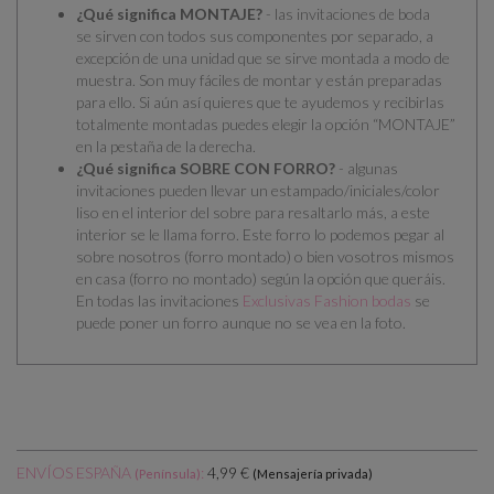
¿Qué significa MONTAJE?
- las invitaciones de boda
se
sirven con todos sus componentes por separado
, a
excepción de una unidad que se sirve montada a modo de
muestra. Son muy fáciles de montar y están preparadas
para ello.
Si aún así quieres que te ayudemos y recibirlas
totalmente montadas puedes elegir la opción “MONTAJE”
en la pestaña de la derecha.
¿Qué significa SOBRE CON FORRO?
- algunas
invitaciones pueden llevar un estampado/iniciales/color
liso en el interior del sobre para resaltarlo más, a este
interior se le llama forro. Este forro lo podemos pegar al
sobre nosotros (forro montado) o bien vosotros mismos
en casa (forro no montado) según la opción que queráis.
En todas las invitaciones
Exclusivas Fashion bodas
se
puede poner un forro aunque no se vea en la foto.
ENVÍOS ESPAÑA
:
4,99 €
(Península)
(Mensajería privada)