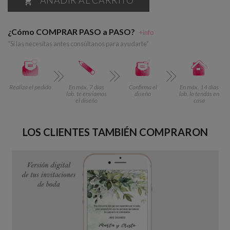

¿Cómo COMPRAR PASO a PASO?
+info
“Si las necesitas antes consúltanos para ayudarte”
Realiza el pedido
En máx. 7 días
Confirma el
En máx. 14 días
lab. te enviamos
diseño
lab. lo tendás en
el diseño
casa
LOS CLIENTES TAMBIÉN COMPRARON