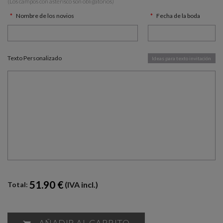
(Los campos con asterísco son obligatorios)
Nombre de los novios
Fecha de la boda
Texto Personalizado
Ideas para texto invitación
51.90 €
(IVA incl.)
Total:
AÑADIR AL CARRITO