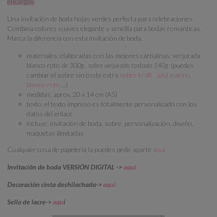
encargas
Una invitación de boda hojas verdes perfecta para celebraciones.
Combina colores suaves elegante y sencilla para bodas románticas.
Marca la diferencia con esta invitación de boda.
materiales: elaboradas con las mejores cartulinas: verjurada
blanco roto
de 300g
,
sobre verjurado tostado 140g
(puedes
cambiar el sobre sin coste extra
sobre kraft , azul marino,
blanco roto,
...)
medidas: aprox. 20 x 14 cm (A5)
texto: el texto impreso es totalmente personalizado con los
datos del enlace
incluye: invitación de boda, sobre, personalización, diseño,
maquetas ilimitadas
Cualquier cosa de papelería la puedes pedir aparte
aquí
Invitación de boda VERSIÓN DIGITAL ->
aqui
Decoración cinta deshilachada->
aquí
Sello de lacre->
aqu
í