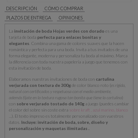
DESCRIPCIÓN
CÓMO COMPRAR
PLAZOS DE ENTREGA
OPINIONES
La
invitación de boda Hojas verdes con dorado
es una
tarjeta de boda
perfecta para enlaces bonitas y
elegantes
. Combina una gama de colores suaves que la hacen
romántica y perfecta para una boda. Invita a tus invitados de una
forma elegante, moderna y personaliza tu boda al máximo. Marca
la diferencia con toda nuestra papelería a juego que tenemos con
esta invitación de boda.
Elaboramos nuestras invitaciones de boda con
cartulina
verjurada con textura de 300g
de color blanco roto (
es rígida,
natural con certificados y respetuosa con el medio ambiente,
además fíjate en la textura rugosa tan bonita que tiene la cartulina
)
con
sobre verjurado tostado de 140g
a juego (puedes cambiar
el color del sobre sin coste extra
sobre kraft , azul marino, blanco
...). El texto impreso es totalmente personalizado con vuestros
datos.
Incluye: invitación de boda, sobre, diseño y
personalización y maquetas ilimitadas .