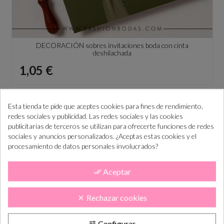
DECORACIÓN sobres invitaciones boda con cinta
deshilachada
Precio
1,05 €
Esta tienda te pide que aceptes cookies para fines de rendimiento,
redes sociales y publicidad. Las redes sociales y las cookies
publicitarias de terceros se utilizan para ofrecerte funciones de redes
sociales y anuncios personalizados. ¿Aceptas estas cookies y el
procesamiento de datos personales involucrados?
Aceptar
done_all
Rechazar cookies
clear
Configurar
tune