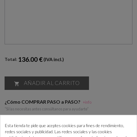
136.00 €
(IVA incl.)
Total:
AÑADIR AL CARRITO

¿Cómo COMPRAR PASO a PASO?
+info
“Si las necesitas antes consúltanos para ayudarte”
Esta tienda te pide que aceptes cookies para fines de rendimiento,
redes sociales y publicidad. Las redes sociales y las cookies
Realiza el pedido
En máx. 7 días
Confirma el
En máx. 14 días