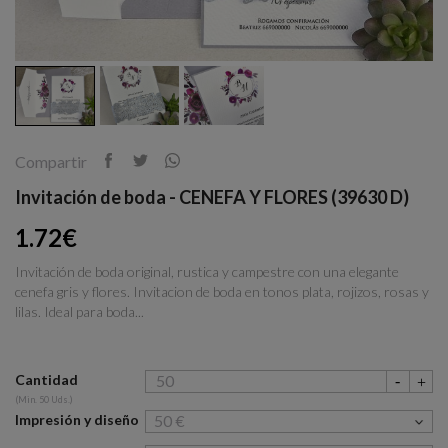
Compartir
Invitación de boda - CENEFA Y FLORES (39630 D)
1.72€
Invitación de boda original, rustica y campestre con una elegante
cenefa gris y flores. Invitacion de boda en tonos plata, rojizos, rosas y
lilas. Ideal para boda...
Cantidad
(Min. 50 Uds.)
Impresión y diseño