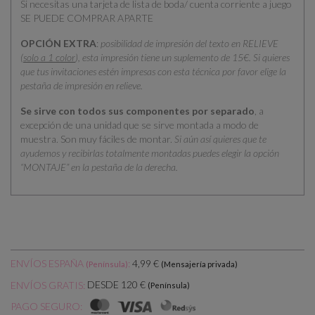
Si necesitas una tarjeta de lista de boda/ cuenta corriente a juego
SE PUEDE COMPRAR APARTE
OPCIÓN EXTRA
:
posibilidad de impresión del texto en RELIEVE
(
solo a 1 color
), esta impresión tiene un suplemento de 15€. Si quieres
que tus invitaciones estén impresas con esta técnica por favor elige la
pestaña de impresión en relieve.
Se sirve con todos sus componentes por separado
, a
excepción de una unidad que se sirve montada a modo de
muestra. Son muy fáciles de montar.
Si aún así quieres que te
ayudemos y recibirlas totalmente montadas puedes elegir la opción
“MONTAJE” en la pestaña de la derecha.
ENVÍOS ESPAÑA
:
4,99 €
(Península)
(Mensajería privada)
DESDE 120 €
ENVÍOS GRATIS:
(Península)
PAGO SEGURO: