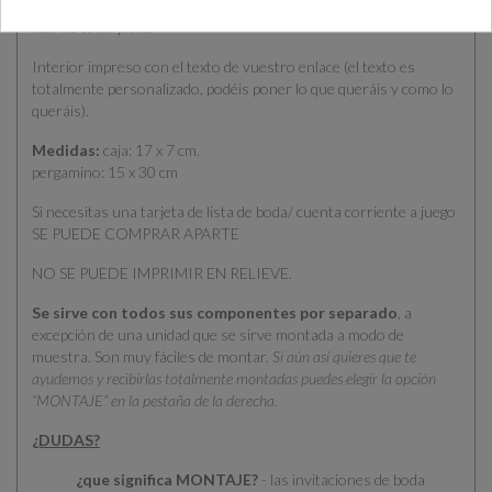
de aprox 160g (el pergamino) y caja rígida de aprox 260g. Incluye
lazo de color plata.
Interior impreso con el texto de vuestro enlace (el texto es
totalmente personalizado, podéis poner lo que queráis y como lo
queráis).
Medidas:
caja: 17 x 7 cm.
pergamino: 15 x 30 cm
Si necesitas una tarjeta de lista de boda/ cuenta corriente a juego
SE PUEDE COMPRAR APARTE
NO SE PUEDE IMPRIMIR EN RELIEVE.
Se sirve con todos sus componentes por separado
, a
excepción de una unidad que se sirve montada a modo de
muestra. Son muy fáciles de montar.
Si aún así quieres que te
ayudemos y recibirlas totalmente montadas puedes elegir la opción
“MONTAJE” en la pestaña de la derecha.
¿DUDAS?
¿que significa MONTAJE?
- las invitaciones de boda