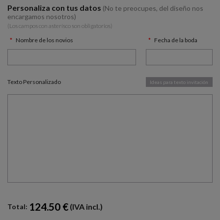
Personaliza con tus datos
(No te preocupes, del diseño nos
encargamos nosotros)
(Los campos con asterísco son obligatorios)
Nombre de los novios
Fecha de la boda
Texto Personalizado
Ideas para texto invitación
124.50 €
(IVA incl.)
Total: