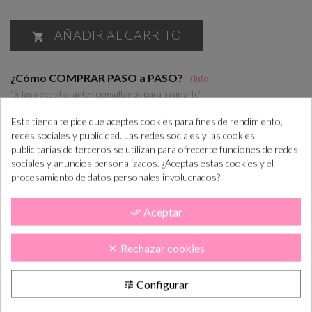
AÑADIR AL CARRITO

¿Cómo COMPRAR PASO a PASO?
+info
“Si las necesitas antes consúltanos para ayudarte”
Esta tienda te pide que aceptes cookies para fines de rendimiento,
redes sociales y publicidad. Las redes sociales y las cookies
publicitarias de terceros se utilizan para ofrecerte funciones de redes
Realiza el pedido
En máx. 7 días
Confirma el
En máx. 14 días
lab. te enviamos
diseño
lab. lo tendás en
sociales y anuncios personalizados. ¿Aceptas estas cookies y el
el diseño
casa
procesamiento de datos personales involucrados?
DESCRIPCIÓN
CÓMO COMPRAR
Aceptar
done_all
PLAZOS DE ENTREGA
OPINIONES
Rechazar cookies
clear
Invitación de boda original pergamino con motivos florales
(corona floral) decorado por los bordes con unas plumas en
Configurar
tune
relieve. Ideal para boda con estilo campestre y rustico. Detalles
florales en la parte del texto.Elaborada en cartulina gruesa mate