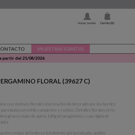
Iniciar sesión
Carrito
(0)
CONTACTO
MUESTRAS (GRATIS)
 partir del 21/08/2026
 - PERGAMINO FLORAL (39627 C)
mino con motivos florales (corona floral) decorado por los bordes
para boda con estilo campestre y rustico. Detalles florales en la
lina gruesa mate de aprox 160g (el pergamino) y caja rígida de
plata.
vuestro enlace (el texto es totalmente personalizado, podéis