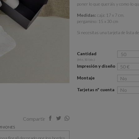
poner lo que queráis y como lo qu
Medidas:
caja: 17 x 7 cm.
pergamino: 15 x 30 cm
Si necesitas una tarjeta de lis
Cantidad
(Min. 50 Uds.)
Impresión y diseño
Montaje
Tarjetas nº cuenta
Compartir
INIONES
rona floral) decorado por los bordes