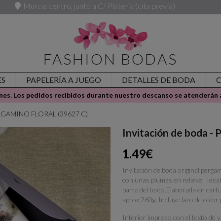
Murcia centro, junto a C/ Platería (cita previa)
FASHION BODAS
ES
PAPELERÍA A JUEGO
DETALLES DE BODA
es. Los pedidos recibidos durante nuestro descanso se atenderán a
PERGAMINO FLORAL (39627 C)
Invitación de boda
1.49€
Invitación de boda original perga
con unas plumas en relieve. Ideal 
parte del texto.Elaborada en cartu
aprox 260g. Incluye lazo de color 
Interior impreso con el texto de 