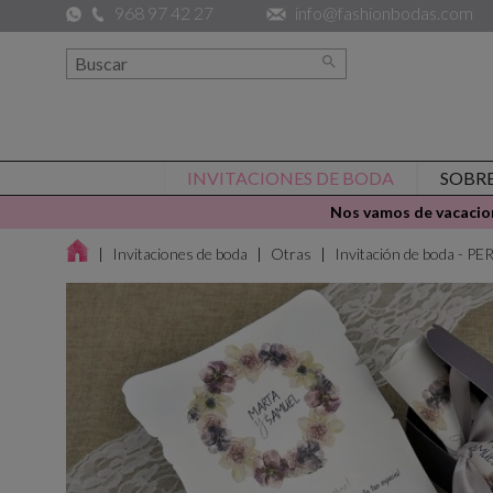
968 97 42 27
info@fashionbodas.com

INVITACIONES DE BODA
SOBR
Nos vamos de vacacion
Invitaciones de boda
Otras
Invitación de boda - 