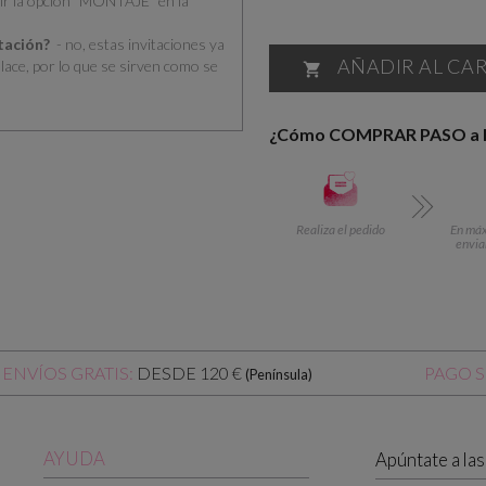
ir la opción “MONTAJE” en la
itación?
- no, estas invitaciones ya
AÑADIR AL CA
nlace, por lo que se sirven como se

¿Cómo COMPRAR PASO a
Realiza el pedido
En máx.
envia
DESDE 120 €
ENVÍOS GRATIS:
PAGO 
(Península)
AYUDA
Apúntate a la