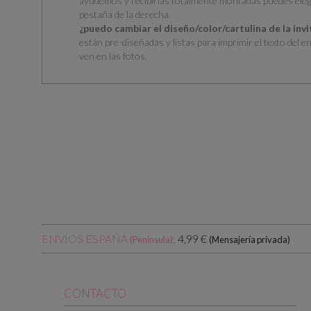
ayudemos y recibirlas totalmente montadas puedes eleg
pestaña de la derecha.
¿puedo cambiar el diseño/color/cartulina de la inv
están pre-diseñadas y listas para imprimir el texto del e
ven en las fotos.
ENVÍOS ESPAÑA
:
4,99 €
(Península)
(Mensajería privada)
CONTACTO