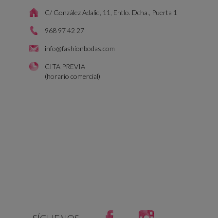
C/ González Adalid, 11, Entlo. Dcha., Puerta 1
968 97 42 27
info@fashionbodas.com
CITA PREVIA
(horario comercial)
Facebook
Instagram