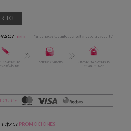
RRITO
 PASO?
+info
“Si las necesitas antes consúltanos para ayudarte”
 7 días lab. te
Confirma el diseño
En máx. 14 días lab. lo
mos el diseño
tendás en casa
SEGURO:
s mejores
PROMOCIONES