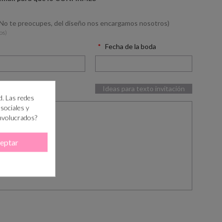
(No te preocupes, del diseño nos encargamos nosotros)
os)
Fecha de la boda
Ideas para texto invitación
d. Las redes
 sociales y
involucrados?
eptar