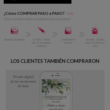
¿Cómo COMPRAR PASO a PASO?
+info
“Si las necesitas antes consúltanos para ayudarte”
Realiza el pedido
En máx. 7 días
Confirma el
En máx. 14 días
lab. te enviamos
diseño
lab. lo tendás en
el diseño
casa
LOS CLIENTES TAMBIÉN COMPRARON