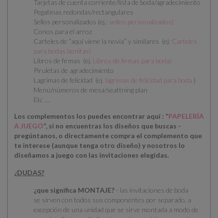
Tarjetas de cuenta corriente/lista de boda/agradecimiento
Pegatinas redondas/rectangulares
Sellos personalizados (ej.:
sellos personalizados
)
Conos para el arroz
Carteles de “aquí viene la novia” y similares (ej:
Carteles
para bodas bonitas
)
Libros de firmas (ej.
Libros de firmas para boda
)
Piruletas de agradecimiento
Lagrimas de felicidad (ej.
lágrimas de felicidad para boda
)
Menú/números de mesa/seattning plan
Etc ….
Los complementos los puedes encontrar aquí : “
PAPELERÍA
A JUEGO
”, si no encuentras los diseños que buscas -
pregúntanos, o directamente compra el complemento que
te interese (aunque tenga otro diseño) y nosotros lo
diseñamos a juego con las invitaciones elegidas.
¿DUDAS?
¿que significa MONTAJE?
- las invitaciones de boda
se
sirven con todos sus componentes por separado
, a
excepción de una unidad que se sirve montada a modo de