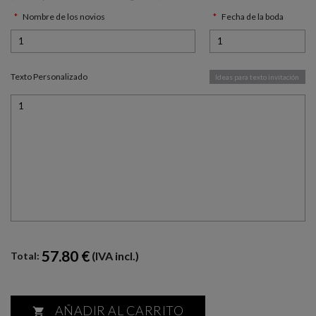
Nombre de los novios
Fecha de la boda
Texto Personalizado
Ideas para texto invitación
57.80 €
(IVA incl.)
Total:
AÑADIR AL CARRITO
