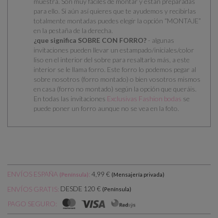
muestra. Son muy fáciles de montar y están preparadas
para ello.
Si aún así quieres que te ayudemos y recibirlas
totalmente montadas puedes elegir la opción “MONTAJE”
en la pestaña de la derecha.
¿que significa SOBRE CON FORRO?
- algunas
invitaciones pueden llevar un estampado/iniciales/color
liso en el interior del sobre para resaltarlo más, a este
interior se le llama forro. Este forro lo podemos pegar al
sobre nosotros (forro montado) o bien vosotros mismos
en casa (forro no montado) según la opción que queráis.
En todas las invitaciones
Exclusivas Fashion bodas
se
puede poner un forro aunque no se vea en la foto.
ENVÍOS ESPAÑA
:
4,99 €
(Península)
(Mensajería privada)
DESDE 120 €
ENVÍOS GRATIS:
(Península)
PAGO SEGURO: