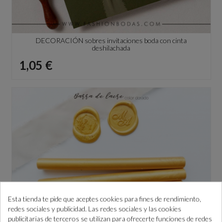
DECORACIÓN sobres invitaciones boda con cinta
deshilachada
Precio
1,05 €
Esta tienda te pide que aceptes cookies para fines de rendimiento,
redes sociales y publicidad. Las redes sociales y las cookies
publicitarias de terceros se utilizan para ofrecerte funciones de redes