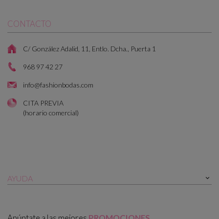
CONTACTO
C/ González Adalid, 11, Entlo. Dcha., Puerta 1
968 97 42 27
info@fashionbodas.com
CITA PREVIA
(horario comercial)
AYUDA

Apúntate a las mejores
PROMOCIONES