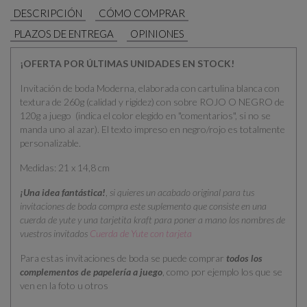
DESCRIPCIÓN
CÓMO COMPRAR
PLAZOS DE ENTREGA
OPINIONES
¡OFERTA POR ÚLTIMAS UNIDADES EN STOCK!
Invitación de boda Moderna, elaborada con cartulina blanca con
textura de 260g (calidad y rigidez) con sobre ROJO O NEGRO de
120g a juego (indica el color elegido en "comentarios", si no se
manda uno al azar). El texto impreso en negro/rojo es totalmente
personalizable.
Medidas: 21 x 14,8 cm
¡Una idea fantástica!
,
si quieres un acabado original para tus
invitaciones de boda compra este suplemento que consiste en una
cuerda de yute y una tarjetita kraft para poner a mano los nombres de
vuestros invitados
Cuerda de Yute con tarjeta
Para estas invitaciones de boda se puede comprar
todos los
complementos de papelería a juego
, como por ejemplo los que se
ven en la foto u otros