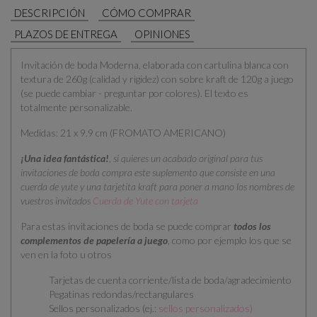
DESCRIPCIÓN
CÓMO COMPRAR
PLAZOS DE ENTREGA
OPINIONES
Invitación de boda Moderna, elaborada con cartulina blanca con
textura de 260g (calidad y rigidez) con sobre kraft de 120g a juego
(se puede cambiar - preguntar por colores). El texto es
totalmente personalizable.
Medidas: 21 x 9.9 cm (FROMATO AMERICANO)
¡Una idea fantástica!
,
si quieres un acabado original para tus
invitaciones de boda compra este suplemento que consiste en una
cuerda de yute y una tarjetita kraft para poner a mano los nombres de
vuestros invitados
Cuerda de Yute con tarjeta
Para estas invitaciones de boda se puede comprar
todos los
complementos de papelería a juego
, como por ejemplo los que se
ven en la foto u otros
Tarjetas de cuenta corriente/lista de boda/agradecimiento
Pegatinas redondas/rectangulares
Sellos personalizados (ej.:
sellos personalizados
)