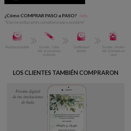
¿Cómo COMPRAR PASO a PASO?
+info
“Si las necesitas antes consúltanos para ayudarte”
Realiza el pedido
En máx. 7 días
Confirma el
En máx. 14 días
lab. te enviamos
diseño
lab. lo tendás en
el diseño
casa
LOS CLIENTES TAMBIÉN COMPRARON