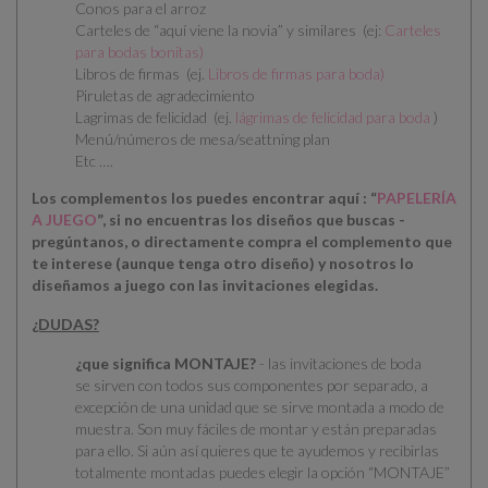
Conos para el arroz
Carteles de “aquí viene la novia” y similares (ej:
Carteles
para bodas bonitas
)
Libros de firmas (ej.
Libros de firmas para boda
)
Piruletas de agradecimiento
Lagrimas de felicidad (ej.
lágrimas de felicidad para boda
)
Menú/números de mesa/seattning plan
Etc ….
Los complementos los puedes encontrar aquí : “
PAPELERÍA
A JUEGO
”, si no encuentras los diseños que buscas -
pregúntanos, o directamente compra el complemento que
te interese (aunque tenga otro diseño) y nosotros lo
diseñamos a juego con las invitaciones elegidas.
¿DUDAS?
¿que significa MONTAJE?
- las invitaciones de boda
se
sirven con todos sus componentes por separado
, a
excepción de una unidad que se sirve montada a modo de
muestra. Son muy fáciles de montar y están preparadas
para ello.
Si aún así quieres que te ayudemos y recibirlas
totalmente montadas puedes elegir la opción “MONTAJE”