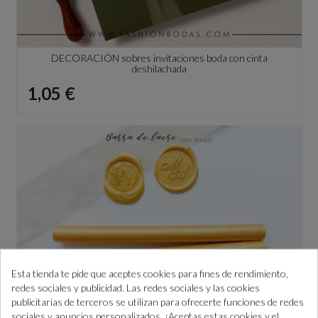
DECORACIÓN sobres invitaciones boda con cinta
deshilachada
Precio
1,05 €
Esta tienda te pide que aceptes cookies para fines de rendimiento,
redes sociales y publicidad. Las redes sociales y las cookies
publicitarias de terceros se utilizan para ofrecerte funciones de redes
sociales y anuncios personalizados. ¿Aceptas estas cookies y el