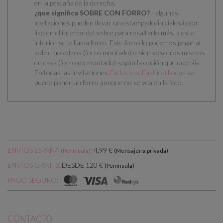
en la pestaña de la derecha.
¿que significa SOBRE CON FORRO?
- algunas
invitaciones pueden llevar un estampado/iniciales/color
liso en el interior del sobre para resaltarlo más, a este
interior se le llama forro. Este forro lo podemos pegar al
sobre nosotros (forro montado) o bien vosotros mismos
en casa (forro no montado) según la opción que queráis.
En todas las invitaciones
Exclusivas Fashion bodas
se
puede poner un forro aunque no se vea en la foto.
ENVÍOS ESPAÑA
:
4,99 €
(Península)
(Mensajería privada)
DESDE 120 €
ENVÍOS GRATIS:
(Península)
PAGO SEGURO:
CONTACTO