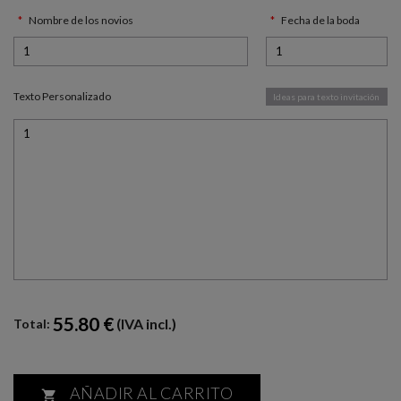
Nombre de los novios
Fecha de la boda
Texto Personalizado
Ideas para texto invitación
55.80 €
(IVA incl.)
Total:
AÑADIR AL CARRITO
