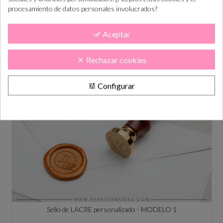
procesamiento de datos personales involucrados?
Barra de lacre color DORADO
Aceptar
done_all
Precio
2,00 €
Rechazar cookies
clear
Configurar
tune
Sello de LACRE personalizado - MODELO 1