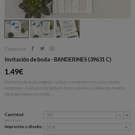
Compartir
Invitación de boda - BANDERINES (39631 C)
1.49€
Invitación de boda original, rustica y campestre con unos novios
modernos. Invitacion de boda en tonos pasteles e imitando madera.
Ideal para boda con estilo...
Cantidad
(Min. 50 Uds.)
Impresión y diseño