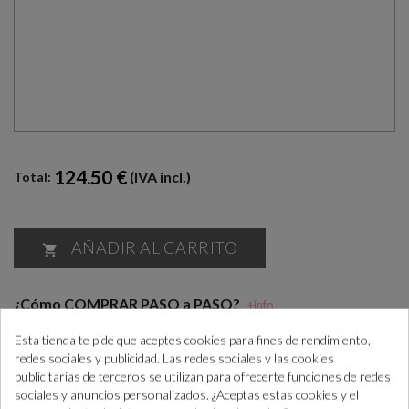
124.50 €
(IVA incl.)
Total:
AÑADIR AL CARRITO

¿Cómo COMPRAR PASO a PASO?
+info
“Si las necesitas antes consúltanos para ayudarte”
Esta tienda te pide que aceptes cookies para fines de rendimiento,
redes sociales y publicidad. Las redes sociales y las cookies
publicitarias de terceros se utilizan para ofrecerte funciones de redes
sociales y anuncios personalizados. ¿Aceptas estas cookies y el
Realiza el pedido
En máx. 7 días
Confirma el
En máx. 14 días