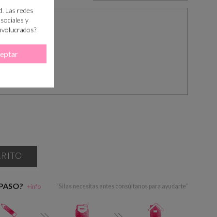
d. Las redes
 sociales y
involucrados?
eptar
RRITO
 PASO?
+info
“Si las necesitas antes consúltanos para ayudarte”