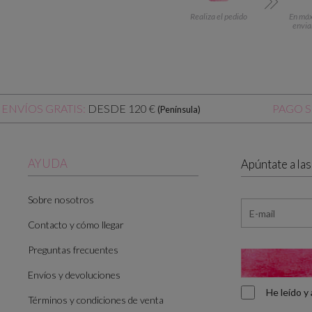
Realiza el pedido
En máx.
envia
DESDE 120 €
ENVÍOS GRATIS:
PAGO 
(Península)
AYUDA
Apúntate a la
Sobre nosotros
Contacto y cómo llegar
Preguntas frecuentes
Envíos y devoluciones
He leído 
Términos y condiciones de venta