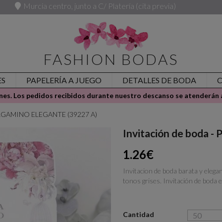
Murcia centro, junto a C/ Platería (cita previa)
FASHION BODAS
ES
PAPELERÍA A JUEGO
DETALLES DE BODA
es. Los pedidos recibidos durante nuestro descanso se atenderán a
 PERGAMINO ELEGANTE (39227 A)
Invitación de boda
1.26€
Invitacion de boda barata y elega
tonos grises. Invitación de boda 
Cantidad