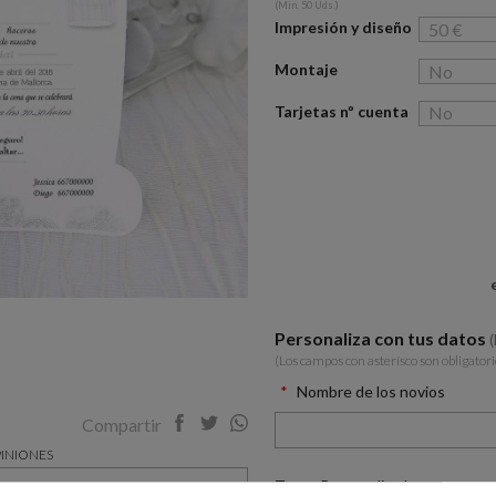
(Min. 50 Uds.)
Impresión y diseño
Montaje
Tarjetas nº cuenta
Personaliza con tus datos
(Los campos con asterísco son obligatori
Nombre de los novios
Compartir
INIONES
Texto Personalizado
con unas bonitas flores rosas y