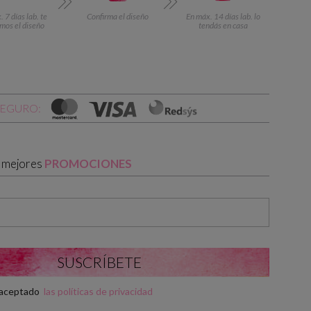
 7 días lab. te
Confirma el diseño
En máx. 14 días lab. lo
mos el diseño
tendás en casa
SEGURO:
s mejores
PROMOCIONES
y aceptado
las políticas de privacidad