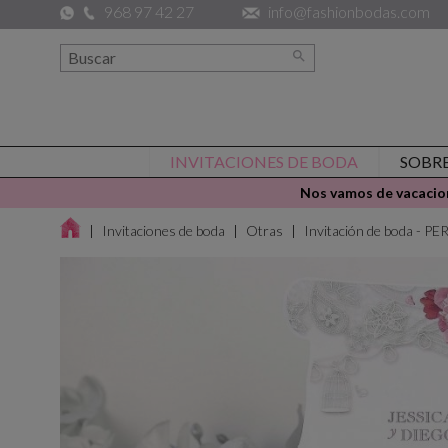
968 97 42 27
info@fashionbodas.com

INVITACIONES DE BODA
SOBR
Nos vamos de vacacion
Invitaciones de boda
Otras
Invitación de boda -