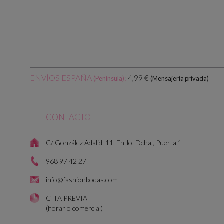
ENVÍOS ESPAÑA
:
4,99 €
(Península)
(Mensajería privada)
CONTACTO
C/ González Adalid, 11, Entlo. Dcha., Puerta 1
968 97 42 27
info@fashionbodas.com
CITA PREVIA
(horario comercial)