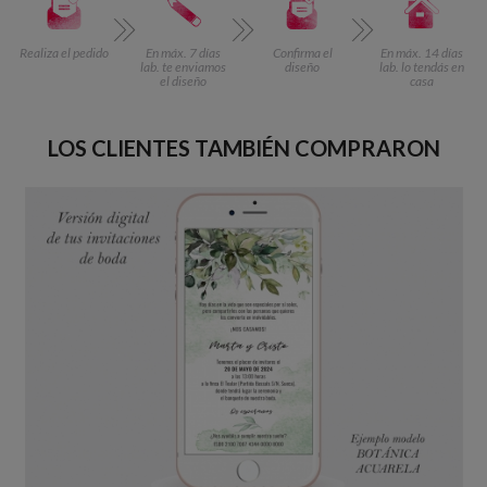
Realiza el pedido
En máx. 7 días
Confirma el
En máx. 14 días
lab. te enviamos
diseño
lab. lo tendás en
el diseño
casa
LOS CLIENTES TAMBIÉN COMPRARON