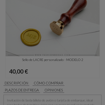
Sello de LACRE personalizado - MODELO 2
Precio
40,00 €
DESCRIPCIÓN
CÓMO COMPRAR
PLAZOS DE ENTREGA
OPINIONES
Invitación de boda billete de avión o tarjeta de embarque, ideal
para bodas de temática viajes con un mapa mundi en la portada.