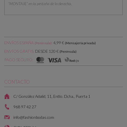
“MONTAJE” en la pestaña de la derecha.
ENVÍOS ESPAÑA
:
4,99 €
(Península)
(Mensajería privada)
DESDE 120 €
ENVÍOS GRATIS:
(Península)
PAGO SEGURO:
CONTACTO
C/ González Adalid, 11, Entlo. Dcha., Puerta 1
968 97 42 27
info@fashionbodas.com