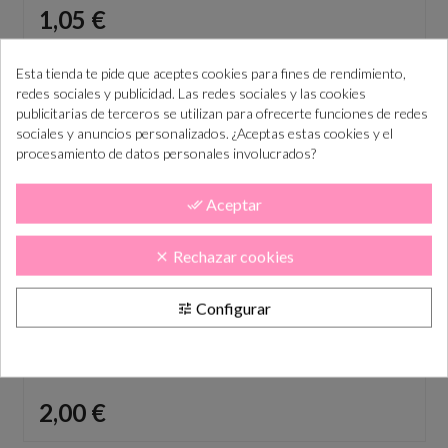
Precio
1,05 €
Esta tienda te pide que aceptes cookies para fines de rendimiento,
redes sociales y publicidad. Las redes sociales y las cookies
publicitarias de terceros se utilizan para ofrecerte funciones de redes
sociales y anuncios personalizados. ¿Aceptas estas cookies y el
procesamiento de datos personales involucrados?
Aceptar
done_all
Rechazar cookies
clear
Configurar
tune
Barra de lacre color DORADO
Precio
2,00 €