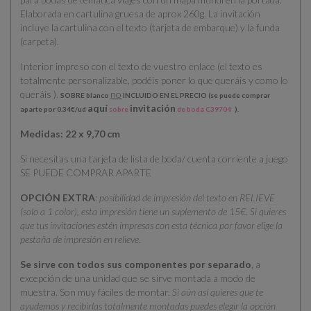
Elaborada en cartulina gruesa de aprox 260g. La invitación
incluye la cartulina con el texto (tarjeta de embarque) y la funda
(carpeta).
Interior impreso con el texto de vuestro enlace (el texto es
totalmente personalizable, podéis poner lo que queráis y como lo
queráis ).
no
SOBRE blanco
INCLUIDO EN EL PRECIO (se puede comprar
aquí
invitación
aparte por 0.34€/ud
sobre
de boda C39704
).
Medidas: 22 x 9,70 cm
Si necesitas una tarjeta de lista de boda/ cuenta corriente a juego
SE PUEDE COMPRAR APARTE
OPCIÓN EXTRA
:
posibilidad de impresión del texto en RELIEVE
(solo a 1 color), esta impresión tiene un suplemento de 15€. Si quieres
que tus invitaciones estén impresas con esta técnica por favor elige la
pestaña de impresión en relieve.
Se sirve con todos sus componentes por separado
, a
excepción de una unidad que se sirve montada a modo de
muestra. Son muy fáciles de montar.
Si aún así quieres que te
ayudemos y recibirlas totalmente montadas puedes elegir la opción