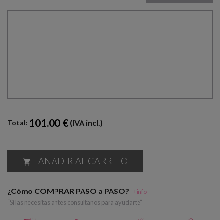
101.00 €
(IVA incl.)
Total:
AÑADIR AL CARRITO

¿Cómo COMPRAR PASO a PASO?
+info
“Si las necesitas antes consúltanos para ayudarte”