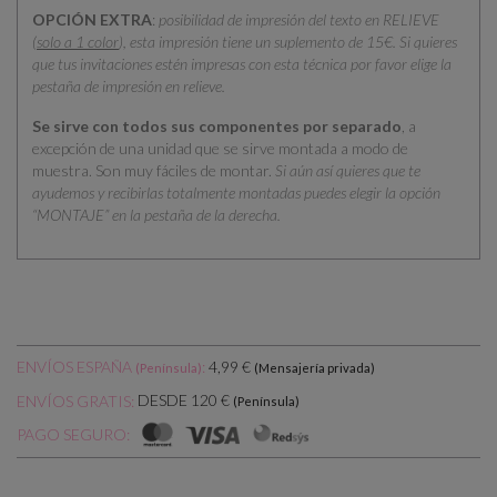
OPCIÓN EXTRA
:
posibilidad de impresión del texto en RELIEVE
(
solo a 1 color
), esta impresión tiene un suplemento de 15€. Si quieres
que tus invitaciones estén impresas con esta técnica por favor elige la
pestaña de impresión en relieve.
Se sirve con todos sus componentes por separado
, a
excepción de una unidad que se sirve montada a modo de
muestra. Son muy fáciles de montar.
Si aún así quieres que te
ayudemos y recibirlas totalmente montadas puedes elegir la opción
“MONTAJE” en la pestaña de la derecha.
ENVÍOS ESPAÑA
:
4,99 €
(Península)
(Mensajería privada)
DESDE 120 €
ENVÍOS GRATIS:
(Península)
PAGO SEGURO: