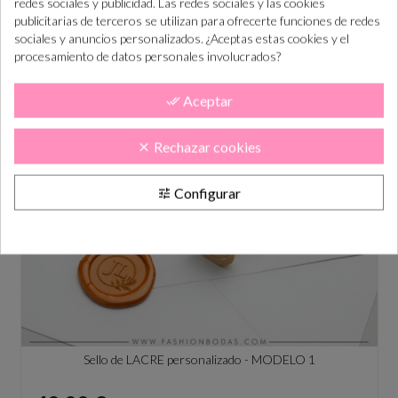
redes sociales y publicidad. Las redes sociales y las cookies
Barra de lacre color DORADO
publicitarias de terceros se utilizan para ofrecerte funciones de redes
sociales y anuncios personalizados. ¿Aceptas estas cookies y el
Precio
2,00 €
procesamiento de datos personales involucrados?
Aceptar
done_all
Rechazar cookies
clear
Configurar
tune
Sello de LACRE personalizado - MODELO 1