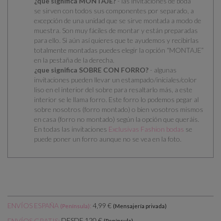
¿que significa MONTAJE?
- las invitaciones de boda
se
sirven con todos sus componentes por separado
, a
excepción de una unidad que se sirve montada a modo de
muestra. Son muy fáciles de montar y están preparadas
para ello.
Si aún así quieres que te ayudemos y recibirlas
totalmente montadas puedes elegir la opción “MONTAJE”
en la pestaña de la derecha.
¿que significa SOBRE CON FORRO?
- algunas
invitaciones pueden llevar un estampado/iniciales/color
liso en el interior del sobre para resaltarlo más, a este
interior se le llama forro. Este forro lo podemos pegar al
sobre nosotros (forro montado) o bien vosotros mismos
en casa (forro no montado) según la opción que queráis.
En todas las invitaciones
Exclusivas Fashion bodas
se
puede poner un forro aunque no se vea en la foto.
ENVÍOS ESPAÑA
:
4,99 €
(Península)
(Mensajería privada)
DESDE 120 €
ENVÍOS GRATIS:
(Península)