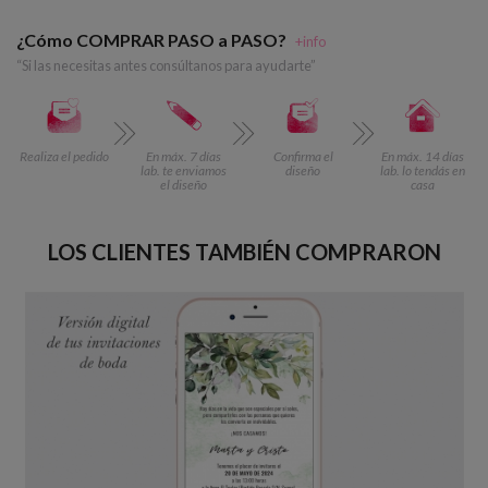
¿Cómo COMPRAR PASO a PASO?
+info
“Si las necesitas antes consúltanos para ayudarte”
Realiza el pedido
En máx. 7 días
Confirma el
En máx. 14 días
lab. te enviamos
diseño
lab. lo tendás en
el diseño
casa
LOS CLIENTES TAMBIÉN COMPRARON