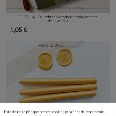
DECORACIÓN sobres invitaciones boda con cinta
deshilachada
Precio
1,05 €
Esta tienda te pide que aceptes cookies para fines de rendimiento,