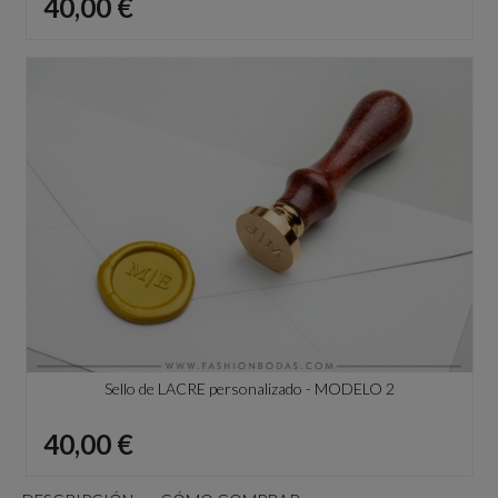
Precio
40,00 €
Sello de LACRE personalizado - MODELO 2
Precio
40,00 €