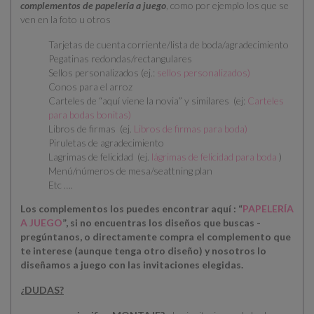
complementos de papelería a juego
, como por ejemplo los que se
ven en la foto u otros
Tarjetas de cuenta corriente/lista de boda/agradecimiento
Pegatinas redondas/rectangulares
Sellos personalizados (ej.:
sellos personalizados
)
Conos para el arroz
Carteles de “aquí viene la novia” y similares (ej:
Carteles
para bodas bonitas
)
Libros de firmas (ej.
Libros de firmas para boda
)
Piruletas de agradecimiento
Lagrimas de felicidad (ej.
lágrimas de felicidad para boda
)
Menú/números de mesa/seattning plan
Etc ….
Los complementos los puedes encontrar aquí : “
PAPELERÍA
A JUEGO
”, si no encuentras los diseños que buscas -
pregúntanos, o directamente compra el complemento que
te interese (aunque tenga otro diseño) y nosotros lo
diseñamos a juego con las invitaciones elegidas.
¿DUDAS?