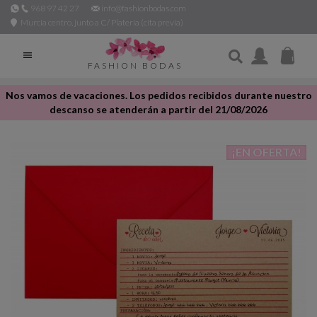
968 97 42 27
info@fashionbodas.com
Murcia centro, junto a C/ Platería (cita previa)

FASHION BODAS
Nos vamos de vacaciones. Los pedidos recibidos durante nuestro
descanso se atenderán a partir del 21/08/2026
¡EN OFERTA!