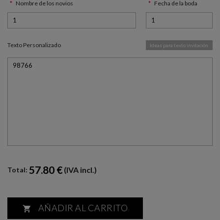
Nombre de los novios
Fecha de la boda
Texto Personalizado
Ideas para texto invitación
57.80 €
(IVA incl.)
Total:
AÑADIR AL CARRITO
