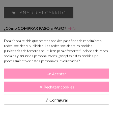
AÑADIR AL CARRITO

¿Cómo COMPRAR PASO a PASO?
+info
“Si las necesitas antes consúltanos para ayudarte”
Esta tienda te pide que aceptes cookies para fines de rendimiento,
redes sociales y publicidad. Las redes sociales y las cookies
publicitarias de terceros se utilizan para ofrecerte funciones de redes
Realiza el pedido
En máx. 7 días
Confirma el
En máx. 14 días
sociales y anuncios personalizados. ¿Aceptas estas cookies y el
lab. te enviamos
diseño
lab. lo tendás en
procesamiento de datos personales involucrados?
el diseño
casa
Aceptar
done_all
DESCRIPCIÓN
CÓMO COMPRAR
PLAZOS DE ENTREGA
OPINIONES
Rechazar cookies
clear
Invitación de boda original pergamino con motivos florales
(corona floral) decorado por los bordes con unas plumas en
Configurar
tune
relieve. Ideal para boda con estilo campestre y rustico. Detalles
florales en la parte del texto.Elaborada en cartulina gruesa mate