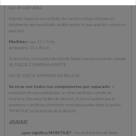
de aprox 160g (el pergamino) y caja rígida de aprox 260g. Incluye
lazo de color plata.
Interior impreso con el texto de vuestro enlace (el texto es
totalmente personalizado, podéis poner lo que queráis y como lo
queráis).
Medidas:
caja: 17 x 7 cm.
pergamino: 15 x 30 cm
Si necesitas una tarjeta de lista de boda/ cuenta corriente a juego
SE PUEDE COMPRAR APARTE
NO SE PUEDE IMPRIMIR EN RELIEVE.
Se sirve con todos sus componentes por separado
, a
excepción de una unidad que se sirve montada a modo de
muestra. Son muy fáciles de montar.
Si aún así quieres que te
ayudemos y recibirlas totalmente montadas puedes elegir la opción
“MONTAJE” en la pestaña de la derecha.
¿DUDAS?
¿que significa MONTAJE?
- las invitaciones de boda