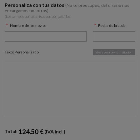
Personaliza con tus datos
(No te preocupes, del diseño nos
encargamos nosotros)
(Los campos con asterísco son obligatorios)
Nombre de los novios
Fecha de la boda
Texto Personalizado
Ideas para texto invitación
124.50 €
(IVA incl.)
Total: