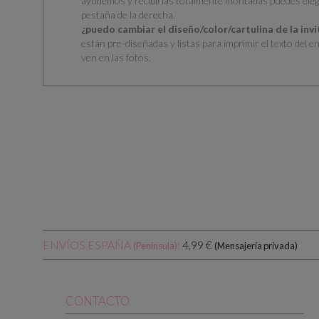
ayudemos y recibirlas totalmente montadas puedes eleg
pestaña de la derecha.
¿puedo cambiar el diseño/color/cartulina de la inv
están pre-diseñadas y listas para imprimir el texto del e
ven en las fotos.
ENVÍOS ESPAÑA
:
4,99 €
(Península)
(Mensajería privada)
CONTACTO