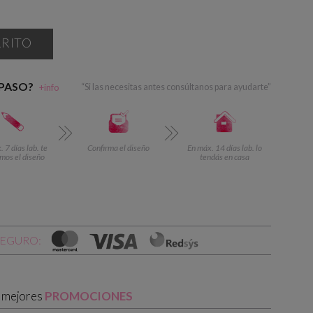
RRITO
 PASO?
+info
“Si las necesitas antes consúltanos para ayudarte”
 7 días lab. te
Confirma el diseño
En máx. 14 días lab. lo
mos el diseño
tendás en casa
SEGURO:
s mejores
PROMOCIONES