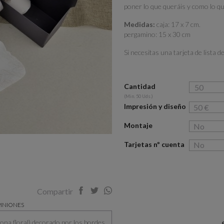
poner lo que queráis y como lo qu
Medidas:
caja: 17 x 7 cm.
pergamino: 15 x 30 cm
Si necesitas una tarjeta de lis
Cantidad
(Min. 50 Uds.)
Impresión y diseño
Montaje
Tarjetas nº cuenta
Compartir
INIONES
rona floral) decorado por los bordes