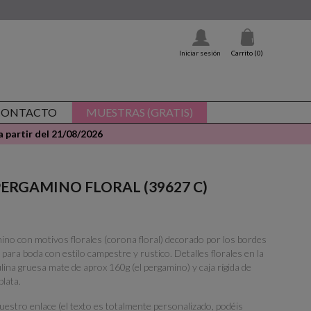
Iniciar sesión
Carrito
(0)
CONTACTO
MUESTRAS (GRATIS)
 partir del 21/08/2026
 - PERGAMINO FLORAL (39627 C)
mino con motivos florales (corona floral) decorado por los bordes
para boda con estilo campestre y rustico. Detalles florales en la
lina gruesa mate de aprox 160g (el pergamino) y caja rígida de
plata.
vuestro enlace (el texto es totalmente personalizado, podéis