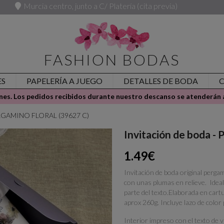
Murcia centro, junto a C/ Platería (cita previa)
FASHION BODAS
ES
PAPELERÍA A JUEGO
DETALLES DE BODA
es. Los pedidos recibidos durante nuestro descanso se atenderán a
PERGAMINO FLORAL (39627 C)
Invitación de boda
1.49€
Invitación de boda original perga
con unas plumas en relieve. Ideal 
parte del texto.Elaborada en cartu
aprox 260g. Incluye lazo de color 
Interior impreso con el texto de 