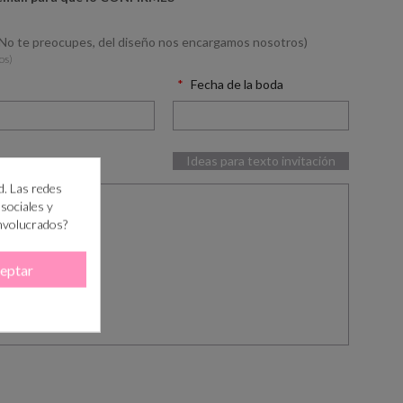
(No te preocupes, del diseño nos encargamos nosotros)
os)
Fecha de la boda
Ideas para texto invitación
d. Las redes
 sociales y
involucrados?
eptar