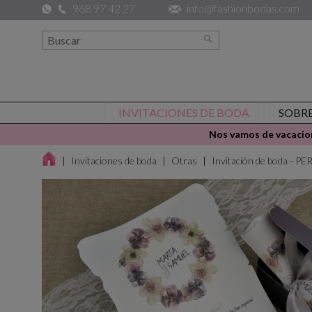
968 97 42 27
info@fashionbodas.com

INVITACIONES DE BODA
SOBR
Nos vamos de vacacion
Invitaciones de boda
Otras
Invitación de boda - 