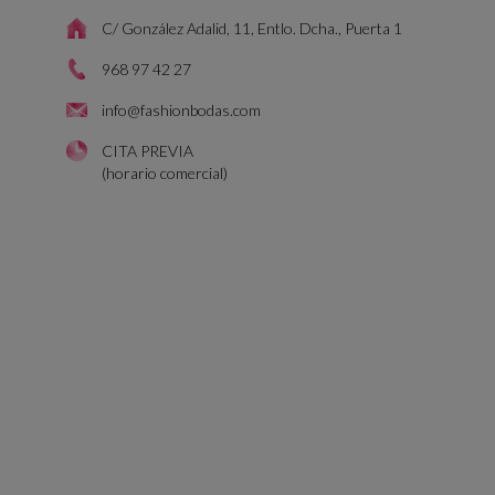
C/ González Adalid, 11, Entlo. Dcha., Puerta 1
968 97 42 27
info@fashionbodas.com
CITA PREVIA
(horario comercial)