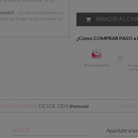
ir la opción “MONTAJE” en la
itación?
- no, estas invitaciones ya
AÑADIR AL CA
nlace, por lo que se sirven como se

¿Cómo COMPRAR PASO a
Realiza el pedido
En máx.
envia
DESDE 120 €
ENVÍOS GRATIS:
PAGO 
(Península)
AYUDA
Apúntate a la