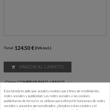
124.50 €
(IVA incl.)
Total:
AÑADIR AL CARRITO

¿Cómo COMPRAR PASO a PASO?
+info
“Si las necesitas antes consúltanos para ayudarte”
Esta tienda te pide que aceptes cookies para fines de rendimiento,
redes sociales y publicidad. Las redes sociales y las cookies
publicitarias de terceros se utilizan para ofrecerte funciones de redes
sociales y anuncios personalizados. ¿Aceptas estas cookies y el
Realiza el pedido
En máx. 7 días
Confirma el
En máx. 14 días