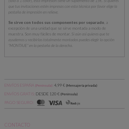
(solo a 1 color), esta impresión tiene un suplemento de 15€. Si quieres
que tus invitaciones estén impresas con esta técnica por favor elige la
pestaña de impresión en relieve.
Se sirve con todos sus componentes por separado
, a
excepción de una unidad que se sirve montada a modo de
muestra. Son muy fáciles de montar.
Si aún así quieres que te
ayudemos y recibirlas totalmente montadas puedes elegir la opción
“MONTAJE” en la pestaña de la derecha.
ENVÍOS ESPAÑA
:
4,99 €
(Península)
(Mensajería privada)
DESDE 120 €
ENVÍOS GRATIS:
(Península)
PAGO SEGURO:
CONTACTO