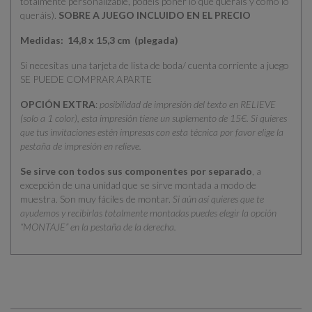
totalmente personalizable, podéis poner lo que queráis y como lo
queráis).
SOBRE A JUEGO INCLUIDO EN EL PRECIO
Medidas: 14,8 x 15,3 cm (plegada)
Si necesitas una tarjeta de lista de boda/ cuenta corriente a juego
SE PUEDE COMPRAR APARTE
OPCIÓN EXTRA
:
posibilidad de impresión del texto en RELIEVE
(solo a 1 color), esta impresión tiene un suplemento de 15€. Si quieres
que tus invitaciones estén impresas con esta técnica por favor elige la
pestaña de impresión en relieve.
Se sirve con todos sus componentes por separado
, a
excepción de una unidad que se sirve montada a modo de
muestra. Son muy fáciles de montar.
Si aún así quieres que te
ayudemos y recibirlas totalmente montadas puedes elegir la opción
“MONTAJE” en la pestaña de la derecha.