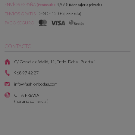
ENVÍOS ESPAÑA
:
4,99 €
(Península)
(Mensajería privada)
DESDE 120 €
ENVÍOS GRATIS:
(Península)
PAGO SEGURO:
CONTACTO
C/ González Adalid, 11, Entlo. Dcha., Puerta 1
968 97 42 27
info@fashionbodas.com
CITA PREVIA
(horario comercial)