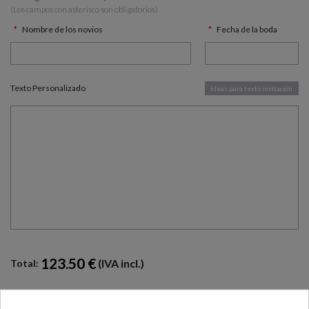
(Los campos con asterísco son obligatorios)
Nombre de los novios
Fecha de la boda
Texto Personalizado
Ideas para texto invitación
123.50 €
(IVA incl.)
Total: