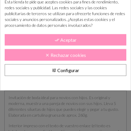
Esta tienda te pide que aceptes cookies para fines de rendimiento,
AÑADIR AL CARRITO

redes sociales y publicidad. Las redes sociales y las cookies
publicitarias de terceros se utilizan para ofrecerte funciones de redes
sociales y anuncios personalizados. ¿Aceptas estas cookies y el
¿Cómo COMPRAR PASO a PASO?
+info
procesamiento de datos personales involucrados?
“Si las necesitas antes consúltanos para ayudarte”
Aceptar
done_all
Realiza el pedido
En máx. 7 días
Confirma el
En máx. 14 días
Rechazar cookies
clear
lab. te enviamos
diseño
lab. lo tendás en
el diseño
casa
Configurar
tune
DESCRIPCIÓN
CÓMO COMPRAR
PLAZOS DE ENTREGA
OPINIONES
Invitación de boda ideal para novios con hijos. Es original y
moderna, muestra una pareja de novios con sus hijos. Lleva 5
diferentes siluetas de hijos que puedes elegir y pegar a tu gusto.
Elaborada en cartulina gruesa de aprox. 260g.
Interior impreso con el texto de vuestro enlace (el texto es