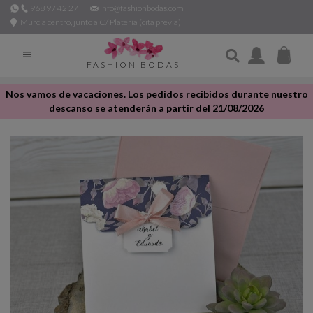
968 97 42 27
info@fashionbodas.com
Murcia centro, junto a C/ Platería (cita previa)

FASHION BODAS
Nos vamos de vacaciones. Los pedidos recibidos durante nuestro
descanso se atenderán a partir del 21/08/2026