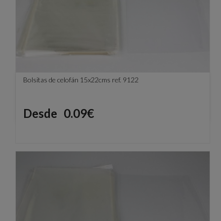
Bolsitas de celofán 15x22cms ref. 9122
Precio
Desde
0.09€