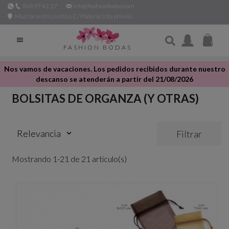
968 97 42 27
info@fashionbodas.com
Murcia centro, junto a C/ Platería (cita previa)

FASHION BODAS
Nos vamos de vacaciones. Los pedidos recibidos durante nuestro
descanso se atenderán a partir del 21/08/2026
BOLSITAS DE ORGANZA (Y OTRAS)
Relevancia
Filtrar
keyboard_arrow_down
Mostrando 1-21 de 21 artículo(s)