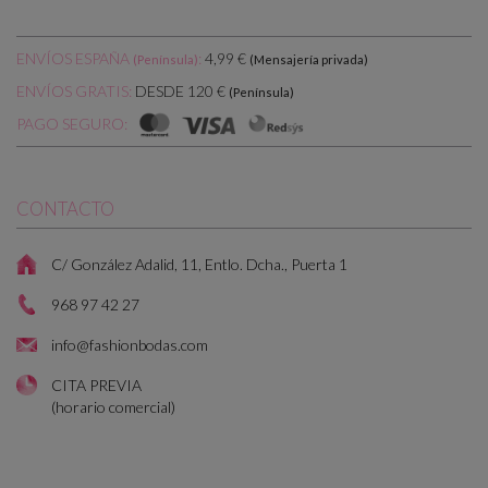
ENVÍOS ESPAÑA
:
4,99 €
(Península)
(Mensajería privada)
DESDE 120 €
ENVÍOS GRATIS:
(Península)
PAGO SEGURO:
CONTACTO
C/ González Adalid, 11, Entlo. Dcha., Puerta 1
968 97 42 27
info@fashionbodas.com
CITA PREVIA
(horario comercial)