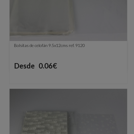
Bolsitas de celofán 9.5x12cms ref. 9120
Precio
Desde
0.06€