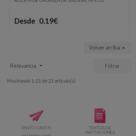
BOLSITA DE ORGANZA DE 10x15cms, ref.9113
Precio
Desde
0.19€
Volver arriba

Relevancia
Filtrar
keyboard_arrow_down
Mostrando 1-21 de 21 artículo(s)
ENVÍO GRATIS
TEXTOS DE
INVITACIONES
para pedidos a partir