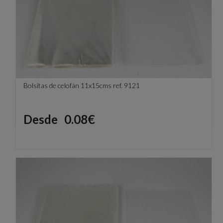
Bolsitas de celofán 11x15cms ref. 9121
Precio
Desde
0.08€