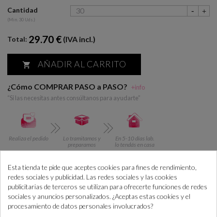
Cantidad
(Min. 30 Uds.)
29.70 €
(IVA incl.)
Total:
AÑADIR AL CARRITO

¿Cómo COMPRAR PASO a PASO?
+info
“Si las necesitas antes consúltanos para ayudarte”
Realiza el pedido
Lo tramitamos y
En 5-10 días lab.
preparamos
lo tendás en casa
Esta tienda te pide que aceptes cookies para fines de rendimiento,
redes sociales y publicidad. Las redes sociales y las cookies
DESCRIPCIÓN
CÓMO COMPRAR
publicitarias de terceros se utilizan para ofrecerte funciones de redes
PLAZOS DE ENTREGA
OPINIONES
sociales y anuncios personalizados. ¿Aceptas estas cookies y el
procesamiento de datos personales involucrados?
tamaño 5 x 5cm