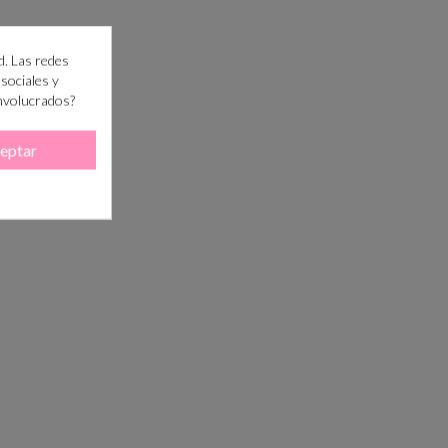
d. Las redes
 sociales y
involucrados?
eptar