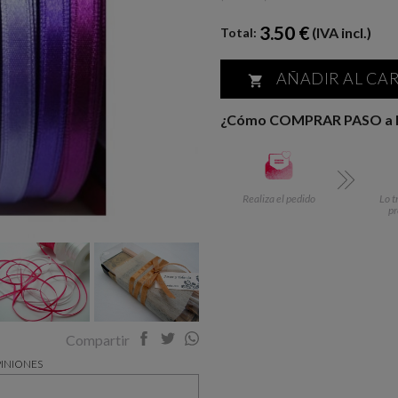
3.50 €
(IVA incl.)
Total:
AÑADIR AL CA

¿Cómo COMPRAR PASO a
Realiza el pedido
Lo t
p
Compartir
INIONES