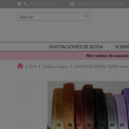
968 97 42 27
info@fashionbodas.com

INVITACIONES DE BODA
SOBR
Nos vamos de vacacion
DIY
Cintas y Lazos
CINTA DE SATÉN / RASO 6mm (5