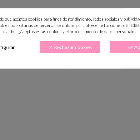
ide que aceptes cookies para fines de rendimiento, redes sociales y publicida
as al pedido"
ookies publicitarias de terceros se utilizan para ofrecerte funciones de redes
alizados. ¿Aceptas estas cookies y el procesamiento de datos personales 
marcamos como bajo pedido al lado
figurar
Rechazar cookies
Ac
clear
done_all