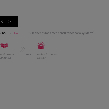
RRITO
 PASO?
+info
“Si las necesitas antes consúltanos para ayudarte”
ramitamos y
En 5-10 días lab. lo tendás
reparamos
en casa