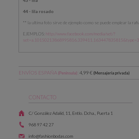
43 - lila
44 - lila rosado
** la ultima foto sirve de ejemplo como se puede emplear la rafi
EJEMPLOS:
http://www.facebook.com/media/set/?
set=a.10150213868995816.339411.163447835815&type=
ENVÍOS ESPAÑA
:
4,99 €
(Península)
(Mensajería privada)
CONTACTO
C/ González Adalid, 11, Entlo. Dcha., Puerta 1
968 97 42 27
info@fashionbodas.com