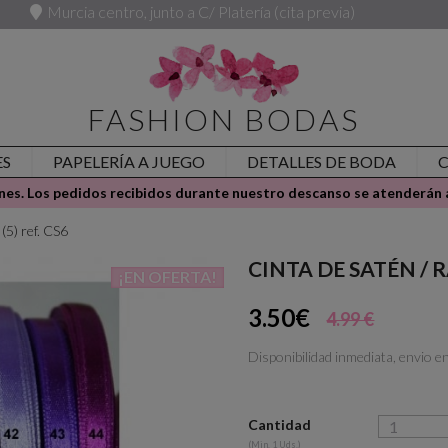
Murcia centro, junto a C/ Platería (cita previa)
FASHION BODAS
ES
PAPELERÍA A JUEGO
DETALLES DE BODA
es. Los pedidos recibidos durante nuestro descanso se atenderán a
) ref. CS6
CINTA DE SATÉN / R
¡EN OFERTA!
3.50€
4.99 €
Disponibilidad inmediata, envio e
Cantidad
(Min. 1 Uds.)