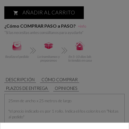
AÑADIR AL CARRITO

¿Cómo COMPRAR PASO a PASO?
+info
“Si las necesitas antes consúltanos para ayudarte”
Realiza el pedido
Lo tramitamos y
En 5-10 días lab.
preparamos
lo tendás en casa
DESCRIPCIÓN
CÓMO COMPRAR
PLAZOS DE ENTREGA
OPINIONES
25mm de ancho x 25 metros de largo
*el precio indicado es por 1 rollo. Indica el/los color/es en "Notas
al pedido"
1 - blanco