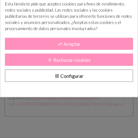
Esta tienda te pide que aceptes cookies para fines de rendimiento,
2 - blanco perla
redes sociales y publicidad. Las redes sociales y las cookies
publicitarias de terceros se utilizan para ofrecerte funciones de redes
3 - beis
sociales y anuncios personalizados. ¿Aceptas estas cookies y el
procesamiento de datos personales involucrados?
4 - crema
5 - dorado claro
Aceptar
done_all
6 - dorado
Rechazar cookies
clear
7 - dorado antiguo
Configurar
8 - marron chocolate
tune
esta cinta se trae bajo pedido
EJEMPLOS:
http://www.facebook.com/media/set/?
set=a.10150213868995816.339411.163447835815&type=3