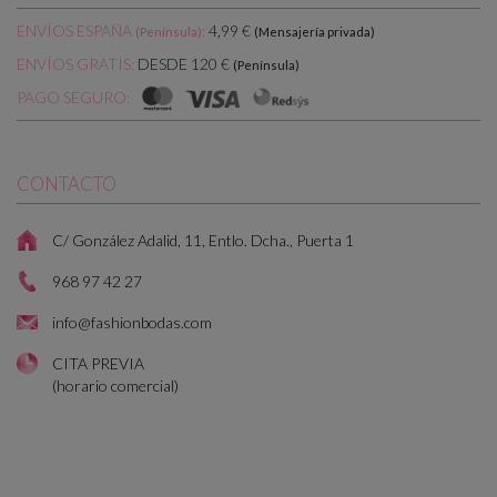
ENVÍOS ESPAÑA
:
4,99 €
(Península)
(Mensajería privada)
DESDE 120 €
ENVÍOS GRATIS:
(Península)
PAGO SEGURO:
CONTACTO
C/ González Adalid, 11, Entlo. Dcha., Puerta 1
968 97 42 27
info@fashionbodas.com
CITA PREVIA
(horario comercial)