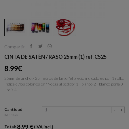
Compartir
CINTA DE SATÉN / RASO 25mm (1) ref. CS25
8.99€
25mm de ancho x 25 metros de largo *el precio indicado es por 1 rollo.
Indica el/los color/es en "Notas al pedido" 1 - blanco 2 - blanco perla 3
- beis 4 -...
Cantidad
(Min. 1 Uds.)
8.99 €
(IVA incl.)
Total: