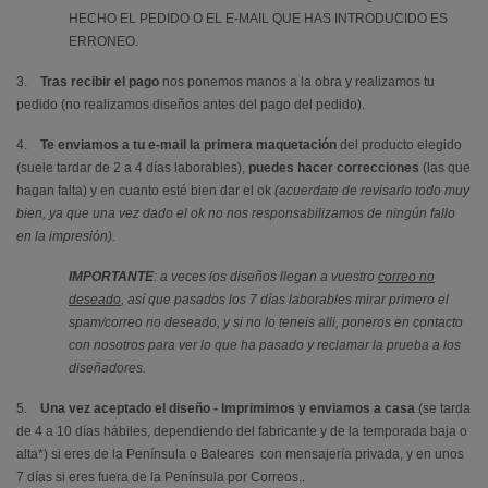
HECHO EL PEDIDO O EL E-MAIL QUE HAS INTRODUCIDO ES
ERRONEO.
3.
Tras recibir el pago
nos ponemos manos a la obra y realizamos tu
pedido (no realizamos diseños antes del pago del pedido).
4.
Te enviamos a tu e-mail la primera maquetación
del producto elegido
(suele tardar de 2 a 4 días laborables),
puedes hacer correcciones
(las que
hagan falta) y en cuanto esté bien dar el ok
(acuerdate de revisarlo todo muy
bien, ya que una vez dado el ok no nos responsabilizamos de ningún fallo
en la impresión).
IMPORTANTE
: a veces los diseños llegan a vuestro
correo no
deseado
, así que pasados los 7 días laborables mirar primero el
spam/correo no deseado, y si no lo teneis alli, poneros en contacto
con nosotros para ver lo que ha pasado y reclamar la prueba a los
diseñadores.
5.
Una vez aceptado el diseño - Imprimimos y enviamos a casa
(se tarda
de 4 a 10 días hábiles, dependiendo del fabricante y de la temporada baja o
alta*) si eres de la Península o Baleares con mensajería privada, y en unos
7 días si eres fuera de la Península por Correos..