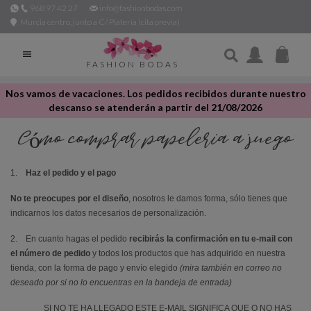
968 97 42 27
info@fashionbodas.com
Murcia centro, junto a C/ Platería (cita previa)

FASHION BODAS
Nos vamos de vacaciones. Los pedidos recibidos durante nuestro
descanso se atenderán a partir del 21/08/2026
Cómo comprar papeleria a juego
1.
Haz el pedido
y el pago
No te preocupes por el diseño
, nosotros le damos forma, sólo tienes que
indicarnos los datos necesarios de personalización.
2. En cuanto hagas el pedido
recibirás la confirmación en tu e-mail
con
el número de pedido
y todos los productos que has adquirido en nuestra
tienda, con la forma de pago y envío elegido
(mira también en correo no
deseado por si no lo encuentras en la bandeja de entrada)
SI NO TE HA LLEGADO ESTE E-MAIL SIGNIFICA QUE O NO HAS