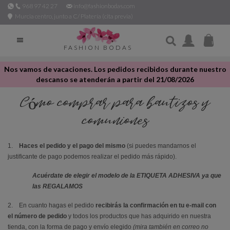
968 97 42 27
info@fashionbodas.com
Murcia centro, junto a C/ Platería (cita previa)

FASHION BODAS
Nos vamos de vacaciones. Los pedidos recibidos durante nuestro
descanso se atenderán a partir del 21/08/2026
Cómo comprar para bautizos y
comuniones
1.
Haces el pedido
y el pago del mismo
(si puedes mandarnos el
justificante de pago podemos realizar el pedido más rápido).
Acuérdate de elegir el modelo de la ETIQUETA ADHESIVA ya que
las REGALAMOS
2. En cuanto hagas el pedido
recibirás la confirmación en tu e-mail
con
el número de pedido
y todos los productos que has adquirido en nuestra
tienda, con la forma de pago y envío elegido
(mira también en correo no