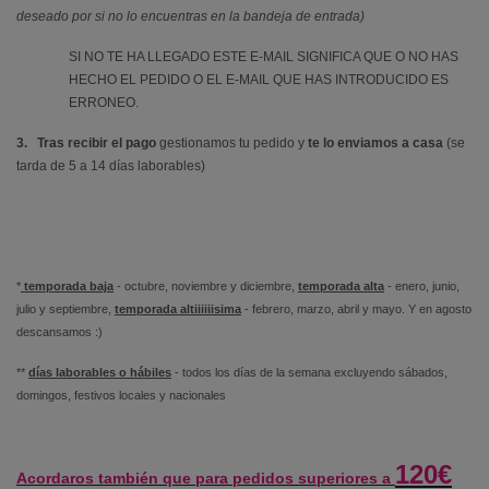
deseado por si no lo encuentras en la bandeja de entrada)
SI NO TE HA LLEGADO ESTE E-MAIL SIGNIFICA QUE O NO HAS
HECHO EL PEDIDO O EL E-MAIL QUE HAS INTRODUCIDO ES
ERRONEO.
3. Tras recibir el pago
gestionamos tu pedido y
te lo enviamos a casa
(se
tarda de 5 a 14 días laborables)
*
temporada baja
- octubre, noviembre y diciembre,
temporada alta
- enero, junio,
julio y septiembre,
temporada altiiiiiisima
- febrero, marzo, abril y mayo. Y en agosto
descansamos :)
**
días laborables o hábiles
- todos los días de la semana excluyendo sábados,
domingos, festivos locales y nacionales
120€
Acordaros también que para pedidos superiores a