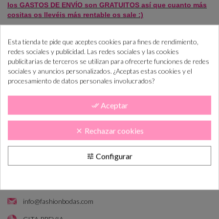
los
GASTOS DE ENVÍO son GRATUITOS
así que cuanto más
cositas os llevéis más rentable os sale :)
Esta tienda te pide que aceptes cookies para fines de rendimiento,
redes sociales y publicidad. Las redes sociales y las cookies
publicitarias de terceros se utilizan para ofrecerte funciones de redes
sociales y anuncios personalizados. ¿Aceptas estas cookies y el
ENVÍOS ESPAÑA
:
4,99 €
(Península)
(Mensajería privada)
procesamiento de datos personales involucrados?
DESDE 120 €
ENVÍOS GRATIS:
(Península)
PAGO SEGURO:
Aceptar
done_all
Rechazar cookies
clear
CONTACTO
Configurar
tune
C/ González Adalid, 11, Entlo. Dcha., Puerta 1
968 97 42 27
info@fashionbodas.com